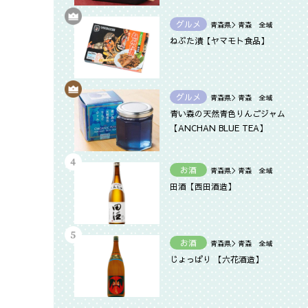
グルメ
青森県＞青森 全域
ねぶた漬【ヤマモト食品】
グルメ
青森県＞青森 全域
青い森の天然青色りんごジャム
【ANCHAN BLUE TEA】
お酒
青森県＞青森 全域
田酒【西田酒造】
お酒
青森県＞青森 全域
じょっぱり 【六花酒造】