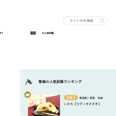
探す
お土産図鑑
青森の人気記事ランキング
洋菓子
青森県＞青森 全域
いのち【ラグノオささき】