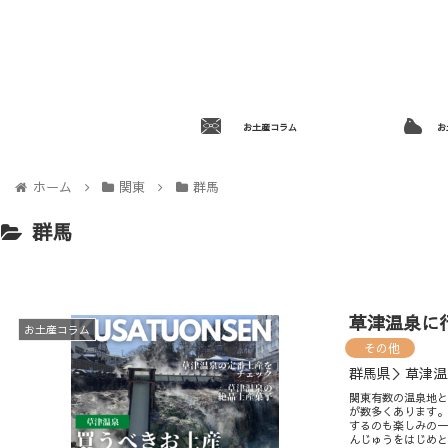
お土産コラム
お
ホーム
関東
群馬
群馬
草津温泉に行
お土産コラム
その他
群馬県＞草津温
関東有数の温泉地と
が数多くあります
するのも楽しみの
んじゅうをはじめ