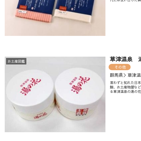
草津温泉 
お土産図鑑
その他
群馬県＞草津温
言わずと知れた日
館、お土産物屋な
る草津温泉の湯の花