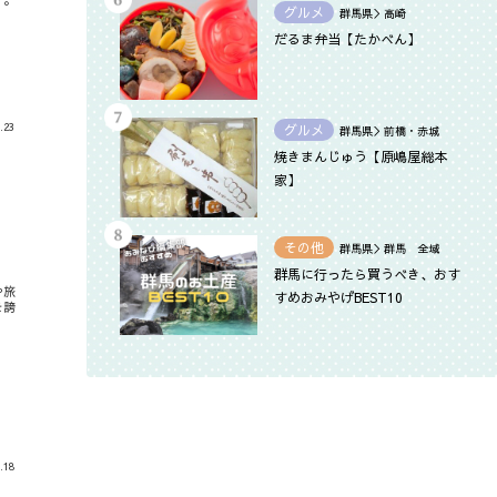
グルメ
群馬県＞高崎
だるま弁当【たかべん】
.23
グルメ
群馬県＞前橋・赤城
焼きまんじゅう【原嶋屋総本
家】
その他
群馬県＞群馬 全域
群馬に行ったら買うべき、おす
や旅
すめおみやげBEST10
を誇
.18