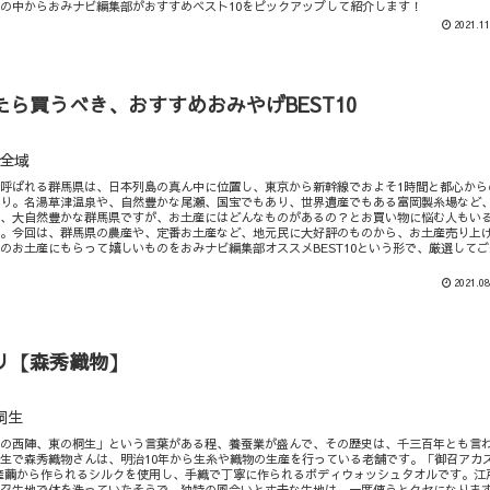
の中からおみナビ編集部がおすすめベスト10をピックアップして紹介します！
2021.11
ら買うべき、おすすめおみやげBEST10
全域
呼ばれる群馬県は、日本列島の真ん中に位置し、東京から新幹線でおよそ1時間と都心から
たり。名湯草津温泉や、自然豊かな尾瀬、国宝でもあり、世界遺産でもある富岡製糸場など
い、大自然豊かな群馬県ですが、お土産にはどんなものがあるの？とお買い物に悩む人もい
か。今回は、群馬県の農産や、定番お土産など、地元民に大好評のものから、お土産売り上
のお土産にもらって嬉しいものをおみナビ編集部オススメBEST10という形で、厳選してご
2021.08
リ【森秀織物】
桐生
西の西陣、東の桐生」という言葉がある程、養蚕業が盛んで、その歴史は、千三百年とも言
生で森秀織物さんは、明治10年から生糸や織物の生産を行っている老舗です。「御召アカ
岡産繭から作られるシルクを使用し、手織で丁寧に作られるボディウォッシュタオルです。江
御召生地で体を洗っていたそうで、独特の風合いと丈夫な生地は、一度使うとクセになりま