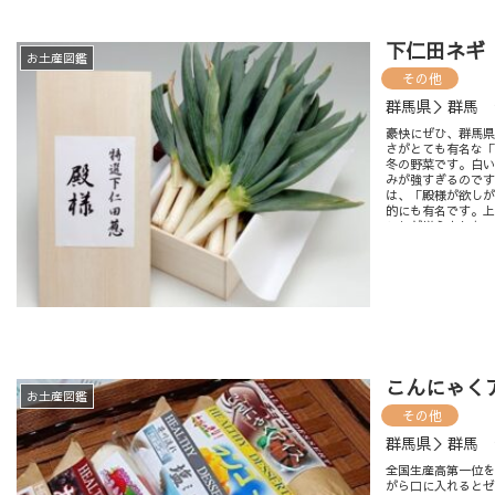
下仁田ネギ
お土産図鑑
その他
群馬県＞群馬 
豪快にぜひ、群馬
さがとても有名な
冬の野菜です。白い
みが強すぎるので
は、「殿様が欲し
的にも有名です。
ことが増えました。
る頃合いが一番美味
で、採りたての下
ですが、それ以外
販売されています
こんにゃく
お土産図鑑
その他
群馬県＞群馬 
全国生産高第一位
がら口に入れると