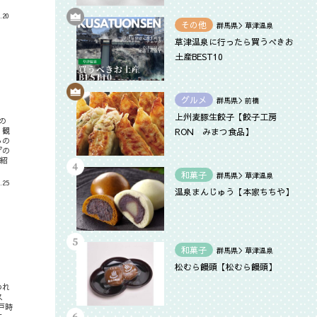
.20
その他
群馬県＞草津温泉
草津温泉に行ったら買うべきお
土産BEST10
グルメ
群馬県＞前橋
上州麦豚生餃子【餃子工房
の
、観
RON みまつ食品】
るの
げの
紹
和菓子
群馬県＞草津温泉
.25
温泉まんじゅう【本家ちちや】
和菓子
群馬県＞草津温泉
松むら饅頭【松むら饅頭】
われ
ス
戸時
す。