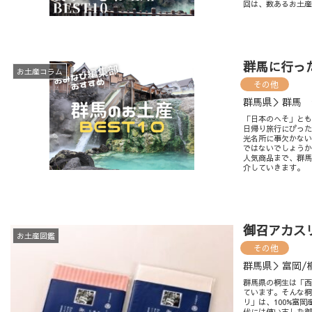
回は、数あるお土産
群馬に行った
お土産コラム
その他
群馬県＞群馬 
「日本のへそ」とも
日帰り旅行にぴっ
光名所に事欠かな
ではないでしょう
人気商品まで、群馬
介していきます。
御召アカス
お土産図鑑
その他
群馬県＞富岡/
群馬県の桐生は「
ています。そんな桐
リ」は、100%富
代には使い古した