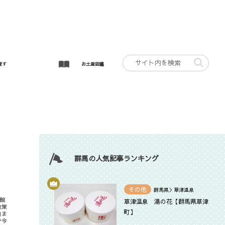
探す
お土産図鑑
群馬の人気記事ランキング
その他
群馬県＞草津温泉
館
草津温泉 湯の花【群馬県草津
散策
町】
泉ま
で今