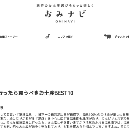
土産ストーリー
エリアで探す
ジャンルで
ったら買うべきお土産BEST10
泉
して名高い「草津温泉」。日本一の自然湧出量が自慢で、源泉100％の掛け湯が楽しめる旅
。また、湯けむりがあがる「湯畑」を中心に広がる温泉街も風情があり、のんびりと浴衣で
一つ。そんな草津温泉に行ったら、お土産に何を買いますか？活気あふれる温泉街では、温
とする魅力的なお土産が数多く売られており、どれを買おうか悩んでしまいますよね。そこ