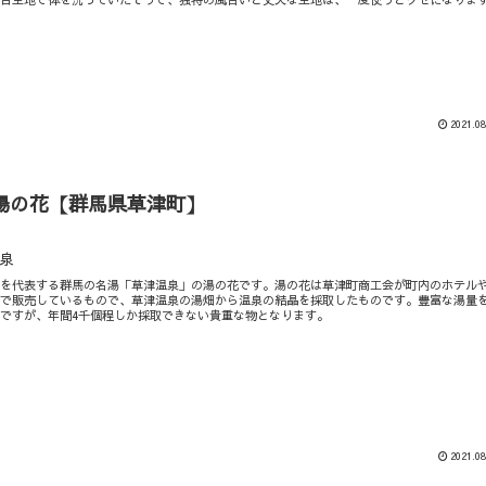
2021.08
湯の花【群馬県草津町】
泉
本を代表する群馬の名湯「草津温泉」の湯の花です。湯の花は草津町商工会が町内のホテル
どで販売しているもので、草津温泉の湯畑から温泉の結晶を採取したものです。豊富な湯量
ですが、年間4千個程しか採取できない貴重な物となります。
2021.08