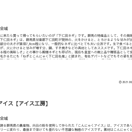
全域
県に来たら買って帰ってもらいたいのが「下仁田ネギ」です。群馬の特産品として、その美
「下仁田ネギ」は、群馬県甘楽郡下仁田町が発祥の、火をかけると、とろけるような甘みが
部分の太さが直径7,8cm程になり、一般的なネギに比べとても太い立派です。生で食べる
すが、火にかけると甘みが増す分、鍋、すき焼きなどの具材としておススメです。下仁田ネ
がる程の美味しさ」との事から殿様ネギとも呼ばれ、現在も皇室への献上品や贈答品として
上毛かるたにも「ねぎとこんにゃく下仁田名産」と読まれ、有名デパートなどでもその姿を
下仁田ネギは11月～12月に収穫されますが、霜が2，3度降りてから、雪が深くなる前に収
しく頂けます。この季節になると下仁田周辺の農家直売所やJA,地元スーパーマーケットな
仁田ネギが販売され、一部ではネット販売にての購入も可能です。時期的にお歳暮にもおす
のお土産であれば、下仁田ネギ入りの煎餅やラー油、なめ茸など様々な下仁田ネギ入りの商
。
2021.08
アイス【アイス工房】
全域
を誇る群馬県の農産物、蒟蒻の粉を使用して作られた「こんにゃくアイス」は、アイスであ
ゼリーに変わり、最後まで溶けても垂れない不思議な触感のアイスです。素材はこんにゃく