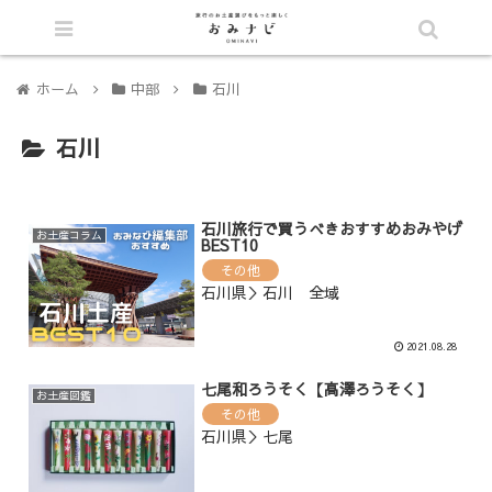
シェア
ホーム
中部
石川
石川
石川旅行で買うべきおすすめおみやげ
お土産コラム
BEST10
その他
石川県＞石川 全域
2021.08.28
七尾和ろうそく【高澤ろうそく】
お土産図鑑
その他
石川県＞七尾