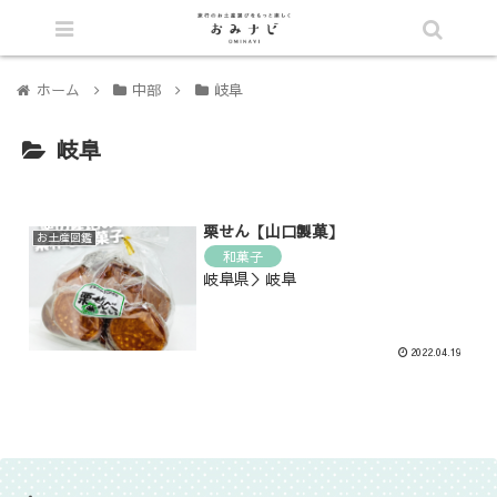
シェア
ホーム
中部
岐阜
岐阜
栗せん【山口製菓】
お土産図鑑
和菓子
岐阜県＞岐阜
2022.04.19