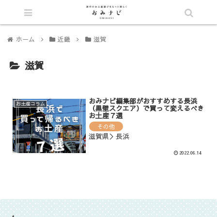
シェア
ホーム
近畿
滋賀
滋賀
おみナビ編集部がおすすめする長浜
お土産コラム
（黒壁スクエア）で買って変えるべき
お土産７選
その他
滋賀県＞長浜
2022.06.14