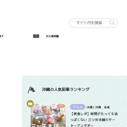
探す
お土産図鑑
沖縄の人気記事ランキング
グルメ
沖縄＞沖縄 全域
【実食レポ】時間がたっても油
っぽくない 三ツ矢本舗のサー
ターアンダギー