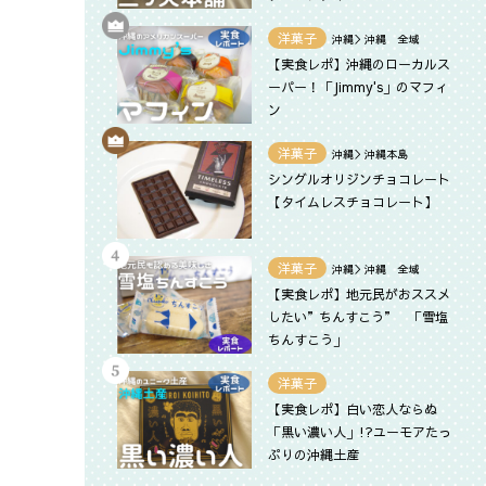
洋菓子
沖縄＞沖縄 全域
【実食レポ】沖縄のローカルス
ーパー！「Jimmy's」のマフィ
ン
洋菓子
沖縄＞沖縄本島
シングルオリジンチョコレート
【タイムレスチョコレート】
洋菓子
沖縄＞沖縄 全域
【実食レポ】地元民がおススメ
したい”ちんすこう” 「雪塩
ちんすこう」
洋菓子
【実食レポ】白い恋人ならぬ
「黒い濃い人」!?ユーモアたっ
ぷりの沖縄土産