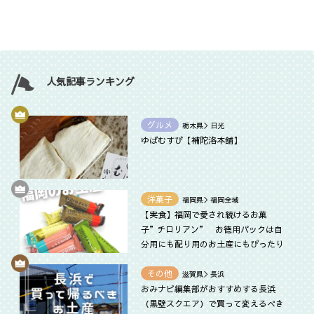
人気記事ランキング
グルメ
栃木県＞日光
ゆばむすび【補陀洛本舗】
洋菓子
福岡県＞福岡全域
【実食】福岡で愛され続けるお菓
子”チロリアン” お徳用パックは自
分用にも配り用のお土産にもぴったり
その他
滋賀県＞長浜
おみナビ編集部がおすすめする長浜
（黒壁スクエア）で買って変えるべき