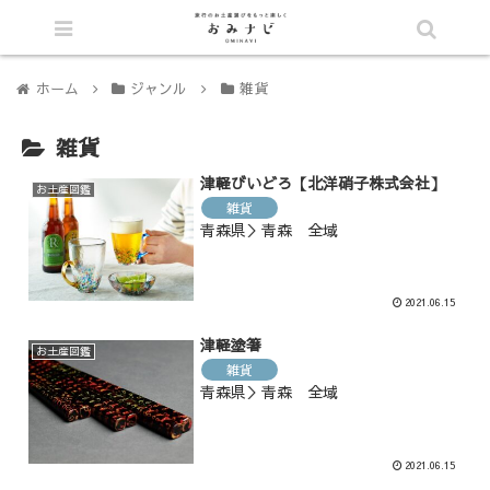
シェア
ホーム
ジャンル
雑貨
雑貨
津軽びいどろ【北洋硝子株式会社】
お土産図鑑
雑貨
青森県＞青森 全域
2021.06.15
津軽塗箸
お土産図鑑
雑貨
青森県＞青森 全域
2021.06.15