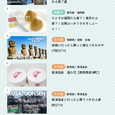
お土産７選
和菓子
東京都・福岡県
ひよ子は福岡の土産？！東京の土
産？！白黒はっきりさせましょ〜
よ！！
その他
宮崎県＞宮崎 全域
宮崎に行ったら買って帰るべきおみや
げBEST10
その他
群馬県＞草津温泉
草津温泉 湯の花【群馬県草津町】
その他
群馬県＞草津温泉
草津温泉に行ったら買うべきお土産
BEST10