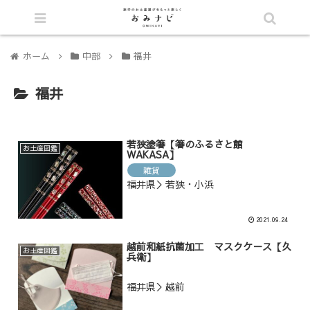
シェア
ホーム
中部
福井
福井
若狭塗箸【箸のふるさと館
お土産図鑑
WAKASA】
雑貨
福井県＞若狭・小浜
2021.09.24
越前和紙抗菌加工 マスクケ－ス【久
お土産図鑑
兵衛】
福井県＞越前