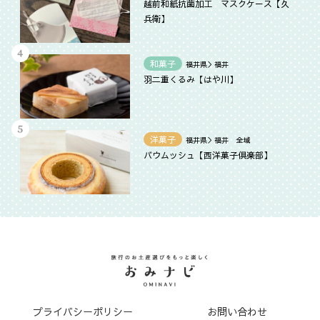
越前和紙抗菌加工 マスクケ－ス【久
兵衛】
和菓子
福井県＞福井
羽二重くるみ【はや川】
洋菓子
福井県＞福井 全域
バウムッシュ【西洋菓子倶楽部】
プライバシーポリシー
お問い合わせ