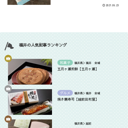
2021.09.23
福井の人気記事ランキング
和菓子
福井県＞福井 全域
五月ヶ瀬煎餅【五月ヶ瀬】
グルメ
福井県＞福井 全域
焼き鯖寿司【越前田村屋】
福井県＞越前