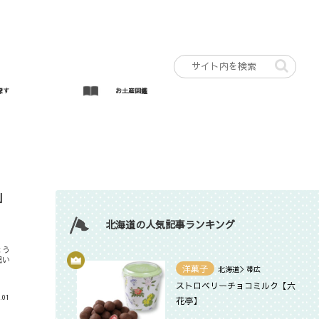
探す
お土産図鑑
」
北海道の人気記事ランキング
ょう
思い
洋菓子
北海道＞帯広
ストロベリーチョコミルク【六
.01
花亭】