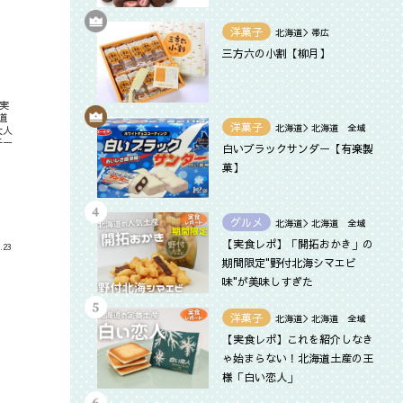
洋菓子
北海道＞帯広
三方六の小割【柳月】
た実
道
洋菓子
北海道＞北海道 全域
大人
チー
白いブラックサンダー【有楽製
菓】
グルメ
北海道＞北海道 全域
【実食レポ】「開拓おかき」の
.23
期間限定"野付北海シマエビ
味"が美味しすぎた
洋菓子
北海道＞北海道 全域
【実食レポ】これを紹介しなき
ゃ始まらない！北海道土産の王
様「白い恋人」