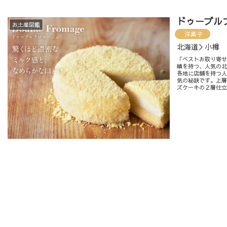
ドゥーブル
お土産図鑑
洋菓子
北海道＞小樽
「ベストお取り寄せ
績を持つ、人気の北
各地に店舗を持つ
気の秘訣です。上
ズケーキの２層仕