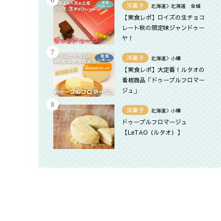
洋菓子
北海道＞北海道 全域
【実食レポ】ロイズの生チョコ
レート秋の限定味ジャンドゥー
ヤ！
洋菓子
北海道＞小樽
【実食レポ】大定番！ルタオの
看板商品「ドゥーブルフロマー
ジュ」
洋菓子
北海道＞小樽
ドゥーブルフロマージュ
【LeTAO（ルタオ）】