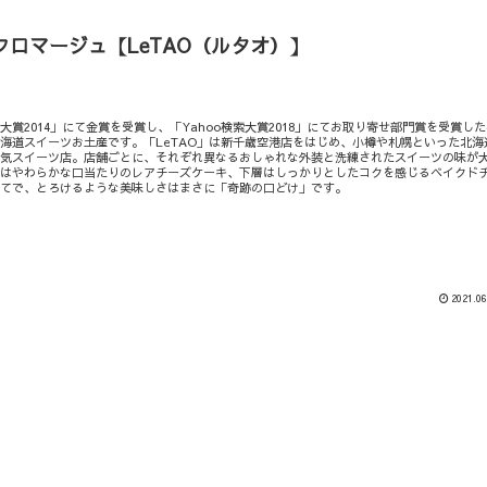
フロマージュ【LeTAO（ルタオ）】
大賞2014」にて金賞を受賞し、「Yahoo検索大賞2018」にてお取り寄せ部門賞を受賞し
海道スイーツお土産です。「LeTAO」は新千歳空港店をはじめ、小樽や札幌といった北海
人気スイーツ店。店舗ごとに、それぞれ異なるおしゃれな外装と洗練されたスイーツの味が
層はやわらかな口当たりのレアチーズケーキ、下層はしっかりとしたコクを感じるベイクド
立てで、とろけるような美味しさはまさに「奇跡の口どけ」です。
2021.06