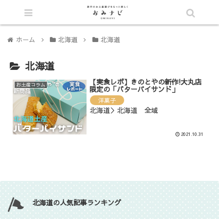
シェア
ホーム
北海道
北海道
北海道
【実食レポ】きのとやの新作!大丸店
お土産コラム
限定の「バターパイサンド」
洋菓子
北海道＞北海道 全域
2021.10.31
北海道の人気記事ランキング