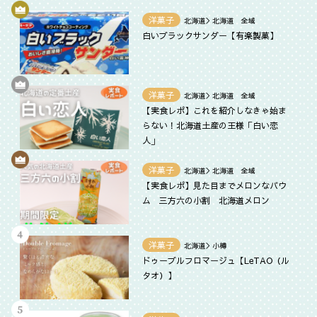
洋菓子
北海道＞北海道 全域
白いブラックサンダー【有楽製菓】
洋菓子
北海道＞北海道 全域
【実食レポ】これを紹介しなきゃ始ま
らない！北海道土産の王様「白い恋
人」
洋菓子
北海道＞北海道 全域
【実食レポ】見た目までメロンなバウ
ム 三方六の小割 北海道メロン
洋菓子
北海道＞小樽
ドゥーブルフロマージュ【LeTAO（ル
タオ）】