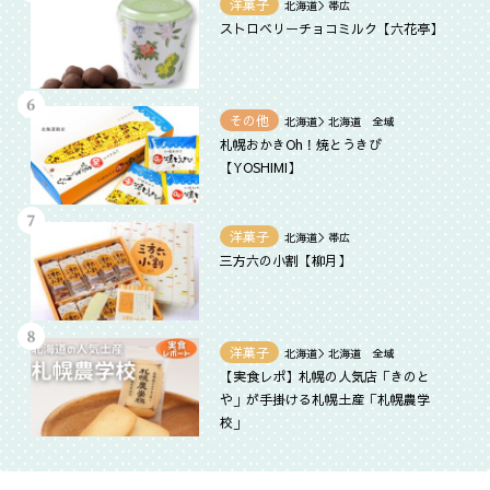
洋菓子
北海道＞帯広
ストロベリーチョコミルク【六花亭】
その他
北海道＞北海道 全域
札幌おかきOh！焼とうきび
【YOSHIMI】
洋菓子
北海道＞帯広
三方六の小割【柳月】
洋菓子
北海道＞北海道 全域
【実食レポ】札幌の人気店「きのと
や」が手掛ける札幌土産「札幌農学
校」