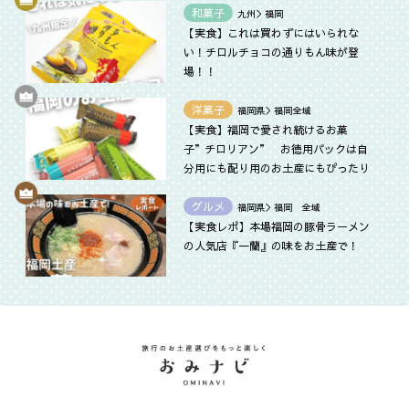
和菓子
九州＞福岡
【実食】これは買わずにはいられな
い！チロルチョコの通りもん味が登
場！！
洋菓子
福岡県＞福岡全域
【実食】福岡で愛され続けるお菓
子”チロリアン” お徳用パックは自
分用にも配り用のお土産にもぴったり
グルメ
福岡県＞福岡 全域
【実食レポ】本場福岡の豚骨ラーメン
の人気店『一蘭』の味をお土産で！