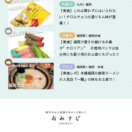
和菓子
九州＞福岡
【実食】これは買わずにはいられな
い！チロルチョコの通りもん味が登
場！！
洋菓子
福岡県＞福岡全域
【実食】福岡で愛され続けるお菓
子”チロリアン” お徳用パックは自
分用にも配り用のお土産にもぴったり
グルメ
福岡県＞福岡 全域
【実食レポ】本場福岡の豚骨ラーメン
の人気店『一蘭』の味をお土産で！