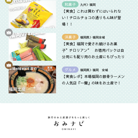
和菓子
九州＞福岡
【実食】これは買わずにはいられな
い！チロルチョコの通りもん味が登
場！！
洋菓子
福岡県＞福岡全域
【実食】福岡で愛され続けるお菓
子”チロリアン” お徳用パックは自
分用にも配り用のお土産にもぴったり
グルメ
福岡県＞福岡 全域
【実食レポ】本場福岡の豚骨ラーメン
の人気店『一蘭』の味をお土産で！