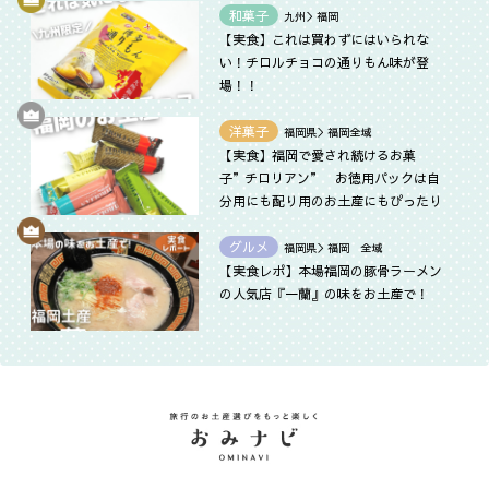
和菓子
九州＞福岡
【実食】これは買わずにはいられな
い！チロルチョコの通りもん味が登
場！！
洋菓子
福岡県＞福岡全域
【実食】福岡で愛され続けるお菓
子”チロリアン” お徳用パックは自
分用にも配り用のお土産にもぴったり
グルメ
福岡県＞福岡 全域
【実食レポ】本場福岡の豚骨ラーメン
の人気店『一蘭』の味をお土産で！