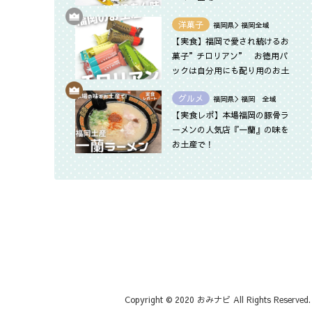
洋菓子
福岡県＞福岡全域
【実食】福岡で愛され続けるお
菓子”チロリアン” お徳用パ
ックは自分用にも配り用のお土
産にもぴったり
グルメ
福岡県＞福岡 全域
【実食レポ】本場福岡の豚骨ラ
ーメンの人気店『一蘭』の味を
お土産で！
Copyright © 2020 おみナビ All Rights Reserved.