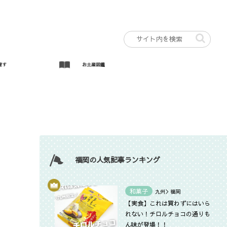
探す
お土産図鑑
福岡の人気記事ランキング
和菓子
九州＞福岡
【実食】これは買わずにはいら
れない！チロルチョコの通りも
ん味が登場！！