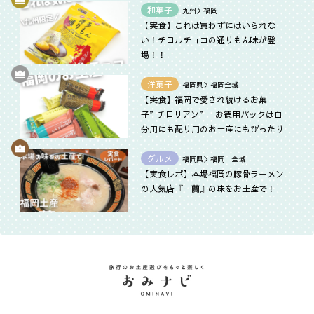
和菓子
九州＞福岡
【実食】これは買わずにはいられな
い！チロルチョコの通りもん味が登
場！！
洋菓子
福岡県＞福岡全域
【実食】福岡で愛され続けるお菓
子”チロリアン” お徳用パックは自
分用にも配り用のお土産にもぴったり
グルメ
福岡県＞福岡 全域
【実食レポ】本場福岡の豚骨ラーメン
の人気店『一蘭』の味をお土産で！