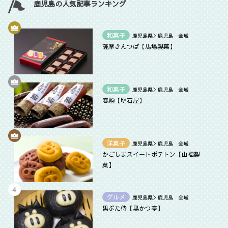
鹿児島の人気記事ランキング
和菓子
鹿児島県＞鹿児島 全域
薩摩きんつば【馬場製菓】
和菓子
鹿児島県＞鹿児島 全域
春駒【明石屋】
洋菓子
鹿児島県＞鹿児島 全域
かごしまスイートポテトン【山福製
菓】
グルメ
鹿児島県＞鹿児島 全域
黒ぶた侍【黒かつ亭】