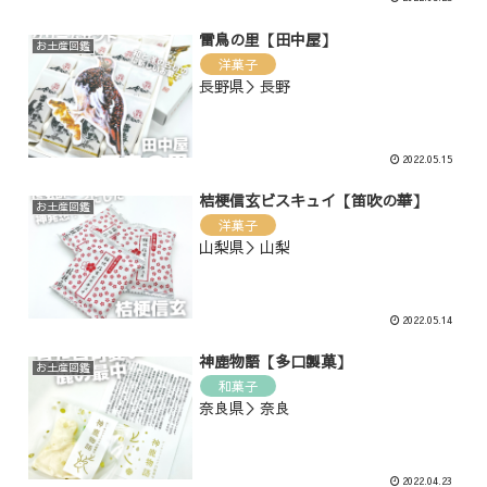
雷鳥の里【田中屋】
お土産図鑑
洋菓子
長野県＞長野
2022.05.15
桔梗信玄ビスキュイ【笛吹の華】
お土産図鑑
洋菓子
山梨県＞山梨
2022.05.14
神鹿物語【多口製菓】
お土産図鑑
和菓子
奈良県＞奈良
2022.04.23