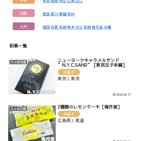
鳥取
島根
岡山
広島
山口
四国
徳島
香川
愛媛
高知
九州
福岡
佐賀
長崎
熊本
大分
宮崎
鹿児島
沖縄
記事一覧
ニューヨークキャラメルサンド
お土産図鑑
”N.Y.C.SAND”【東京玉子本舗】
洋菓子
東京＞東京
2022.06.11
2種類のレモンケーキ【梅月堂】
お土産図鑑
洋菓子
広島県＞尾道