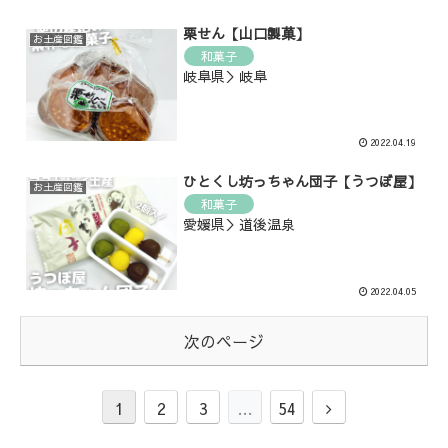
栗せん【山口製菓】
お土産図鑑
和菓子
岐阜県＞岐阜
2022.04.19
ひとくし坊っちゃん団子【うつぼ屋】
お土産図鑑
和菓子
愛媛県＞道後温泉
2022.04.05
次のページ
1
2
3
…
54