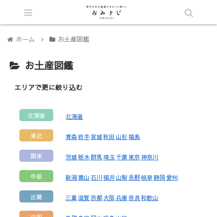
シェア
ホーム
お土産図鑑
お土産図鑑
エリアで更に絞り込む
北海道
北海道
東北
青森
岩手
宮城
秋田
山形
福島
関東
茨城
栃木
群馬
埼玉
千葉
東京
神奈川
中部
新潟
富山
石川
福井
山梨
長野
岐阜
静岡
愛知
近畿
三重
滋賀
京都
大阪
兵庫
奈良
和歌山
中国