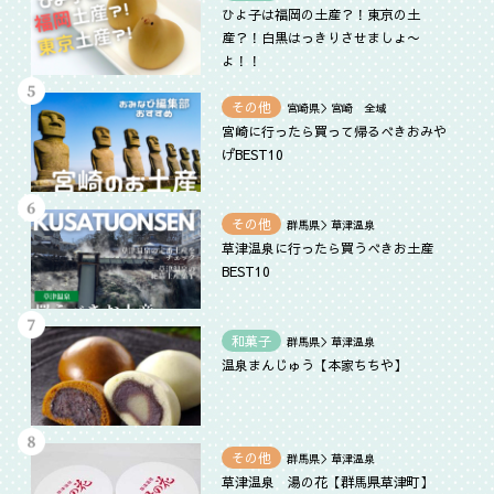
ひよ子は福岡の土産？！東京の土
産？！白黒はっきりさせましょ〜
よ！！
その他
宮崎県＞宮崎 全域
宮崎に行ったら買って帰るべきおみや
げBEST10
その他
群馬県＞草津温泉
草津温泉に行ったら買うべきお土産
BEST10
和菓子
群馬県＞草津温泉
温泉まんじゅう【本家ちちや】
その他
群馬県＞草津温泉
草津温泉 湯の花【群馬県草津町】