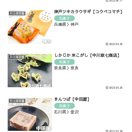
2022.06.11
神戸ツキカラウサギ【コウベコマチ】
お土産図鑑
和菓子
兵庫県＞神戸
2022.05.29
しかじか 米こがし【中川政七商店】
お土産図鑑
和菓子
奈良県＞奈良
2022.05.29
きんつば【中田屋】
お土産図鑑
和菓子
石川県＞金沢
2022.05.28