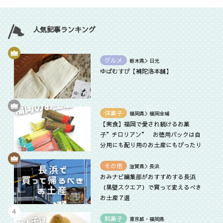
人気記事ランキング
グルメ
栃木県＞日光
ゆばむすび【補陀洛本舗】
洋菓子
福岡県＞福岡全域
【実食】福岡で愛され続けるお菓
子”チロリアン” お徳用パックは自
分用にも配り用のお土産にもぴったり
その他
滋賀県＞長浜
おみナビ編集部がおすすめする長浜
（黒壁スクエア）で買って変えるべき
お土産７選
和菓子
東京都・福岡県