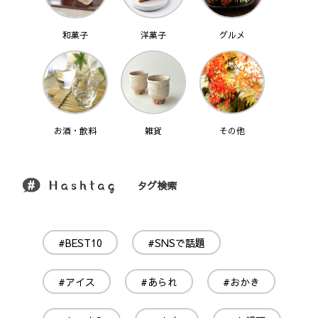
和菓子
洋菓子
グルメ
お酒・飲料
雑貨
その他
タグ検索
#BEST10
#SNSで話題
#アイス
#あられ
#おかき