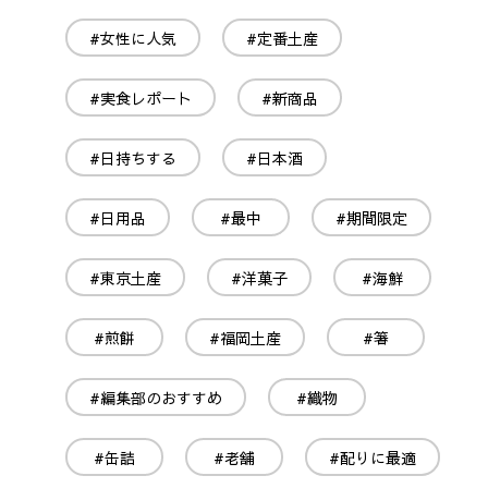
#女性に人気
#定番土産
#実食レポート
#新商品
#日持ちする
#日本酒
#日用品
#最中
#期間限定
#東京土産
#洋菓子
#海鮮
#煎餅
#福岡土産
#箸
#編集部のおすすめ
#織物
#缶詰
#老舗
#配りに最適