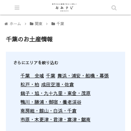
シェア
ホーム
関東
千葉
千葉のお土産情報
さらにエリアを絞り込む
千葉 全域
千葉
舞浜・浦安・船橋・幕張
松戸・柏
成田空港・佐倉
銚子・旭・九十九里・東金・茂原
鴨川・勝浦・御宿・養老渓谷
南房総・館山・白浜・千倉
市原・木更津・君津・富津・鋸南