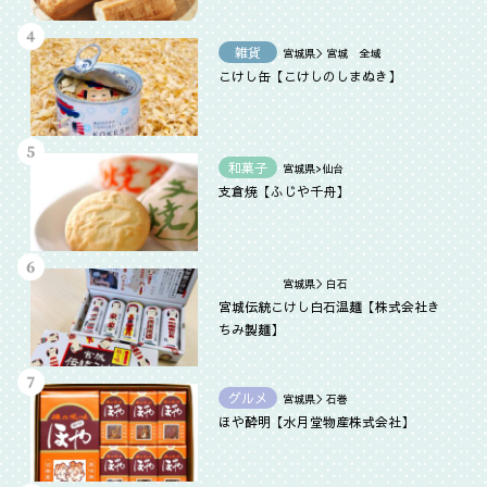
雑貨
宮城県＞宮城 全域
こけし缶【こけしのしまぬき】
和菓子
宮城県>仙台
支倉焼【ふじや千舟】
宮城県＞白石
宮城伝統こけし白石温麺【株式会社き
ちみ製麺】
グルメ
宮城県＞石巻
ほや酔明【水月堂物産株式会社】