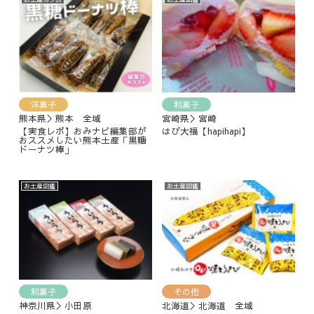
洋菓子
和菓子
熊本県＞熊本 全域
宮崎県＞宮崎
【実食レポ】おみナビ編集部が
はぴ大福【hapihapi】
おススメしたい熊本土産「黒糖
ドーナツ棒」
お土産図鑑
お土産図鑑
和菓子
その他
神奈川県＞小田原
北海道＞北海道 全域