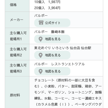
10個入 1,987円
価格
20個入 3,964円
パルポー
メーカー
公式サイト
パルポー 藤崎本館
主な購入可
能場所1
地図を見る
東北めぐり いろといろ 仙台店 仙台駅
主な購入可
能場所2
地図を見る
パルポー レストランエトワアル
主な購入可
能場所3
地図を見る
チョコレート（原材料の一部に大豆を含
む）、小麦粉、バター、甜菜糖、鶏卵、アー
モンド、マーガリン、ショートニング、無糖
原材料
練乳、水飴、コーヒー、コーヒー濃縮エキス
（カラメル色素（Ｉ））、ベーキングパウダ