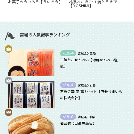
お菓子のういろう【ういろう】
札幌おかきOh！焼とうきび
【YOSHIMI】
宮城の人気記事ランキング
和菓子
宮城県＞三陸
三陸たこせんべい【海鮮せんべい塩
竈】
グルメ
宮城県＞石巻
石巻金華 茶漬けセット【石巻うまいも
の株式会社】
グルメ
宮城県＞仙台
仙台麩【山形屋商店】