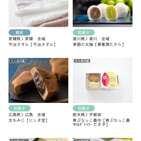
雑貨
和菓子
愛媛県＞愛媛 全域
香川県＞香川 全域
今治タオル【今治タオル】
季節の大福【夢菓房たから】
お土産図鑑
お土産図鑑
和菓子
和菓子
広島県＞広島 全域
栃木県＞宇都宮
生もみじ【にしき堂】
黄ぶなっこ最中【黄ぶなっこ最
中&ｷﾞｬﾗﾘｰ たまき】
お土産コラム
お土産図鑑