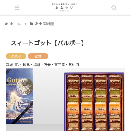
シェア
ホーム
お土産図鑑
スィートゴット【パルポー】
洋菓子
宮城
宮城
東北
松島・塩釜・石巻・南三陸・気仙沼