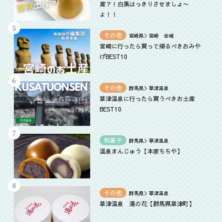
産？！白黒はっきりさせましょ〜
よ！！
その他
宮崎県＞宮崎 全域
宮崎に行ったら買って帰るべきおみや
げBEST10
その他
群馬県＞草津温泉
草津温泉に行ったら買うべきお土産
BEST10
和菓子
群馬県＞草津温泉
温泉まんじゅう【本家ちちや】
その他
群馬県＞草津温泉
草津温泉 湯の花【群馬県草津町】