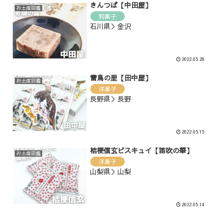
きんつば【中田屋】
お土産図鑑
和菓子
石川県＞金沢
2022.05.28
雷鳥の里【田中屋】
お土産図鑑
洋菓子
長野県＞長野
2022.05.15
桔梗信玄ビスキュイ【笛吹の華】
お土産図鑑
洋菓子
山梨県＞山梨
2022.05.14