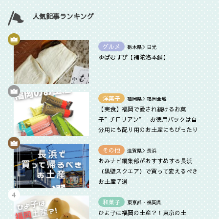
人気記事ランキング
グルメ
栃木県＞日光
ゆばむすび【補陀洛本舗】
洋菓子
福岡県＞福岡全域
【実食】福岡で愛され続けるお菓
子”チロリアン” お徳用パックは自
分用にも配り用のお土産にもぴったり
その他
滋賀県＞長浜
おみナビ編集部がおすすめする長浜
（黒壁スクエア）で買って変えるべき
お土産７選
和菓子
東京都・福岡県
ひよ子は福岡の土産？！東京の土