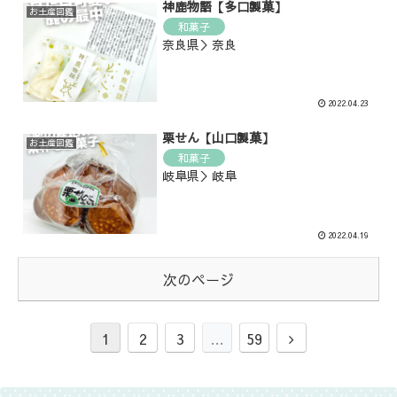
神鹿物語【多口製菓】
お土産図鑑
和菓子
奈良県＞奈良
2022.04.23
栗せん【山口製菓】
お土産図鑑
和菓子
岐阜県＞岐阜
2022.04.19
次のページ
1
2
3
…
59