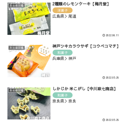
2種類のレモンケーキ【梅月堂】
お土産図鑑
洋菓子
広島県＞尾道
2022.06.11
神戸ツキカラウサギ【コウベコマチ】
お土産図鑑
和菓子
兵庫県＞神戸
2022.05.29
しかじか 米こがし【中川政七商店】
お土産図鑑
和菓子
奈良県＞奈良
2022.05.29