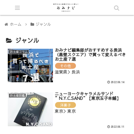
シェア
ホーム
ジャンル
ジャンル
おみナビ編集部がおすすめする長浜
お土産コラム
（黒壁スクエア）で買って変えるべき
お土産７選
その他
滋賀県＞長浜
2022.06.14
ニューヨークキャラメルサンド
お土産図鑑
”N.Y.C.SAND”【東京玉子本舗】
洋菓子
東京＞東京
2022.06.11