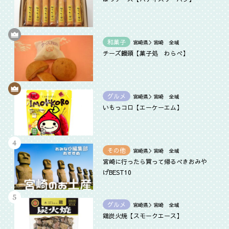
和菓子
宮崎県＞宮崎 全域
チーズ饅頭【菓子処 わらべ】
グルメ
宮崎県＞宮崎 全域
いもっコロ【エーケーエム】
その他
宮崎県＞宮崎 全域
宮崎に行ったら買って帰るべきおみや
げBEST10
グルメ
宮崎県＞宮崎 全域
鶏炭火焼【スモークエース】