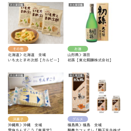
お土産図鑑
お土産図鑑
その他
お酒
北海道＞北海道 全域
山形県＞酒田
いも太とまめ次郎【カルビー】
初孫【東北銘醸株式会社】
お土産図鑑
お土産図鑑
洋菓子
グルメ
沖縄県＞沖縄 全域
福島県＞福島 全域
雪塩ちんすこう【南風堂】
酪農カフェオレ【酪王乳牛株式