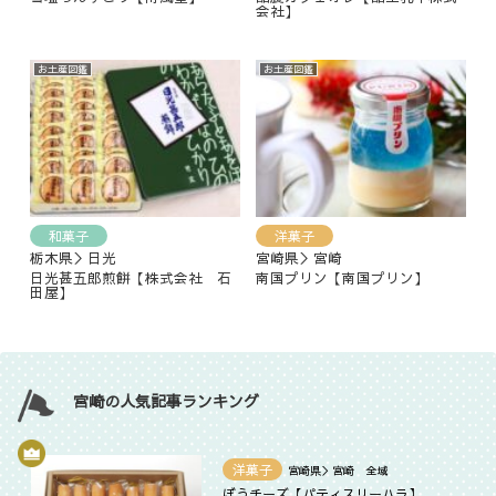
会社】
お土産図鑑
お土産図鑑
和菓子
洋菓子
栃木県＞日光
宮崎県＞宮崎
日光甚五郎煎餅【株式会社 石
南国プリン【南国プリン】
田屋】
宮崎の人気記事ランキング
洋菓子
宮崎県＞宮崎 全域
ぼうチーズ【パティスリーハラ】