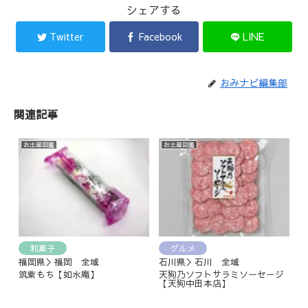
シェアする
Twitter
Facebook
LINE
おみナビ編集部
関連記事
お土産図鑑
お土産図鑑
和菓子
グルメ
福岡県＞福岡 全域
石川県＞石川 全域
筑紫もち【如水庵】
天狗乃ソフトサラミソーセージ
【天狗中田本店】