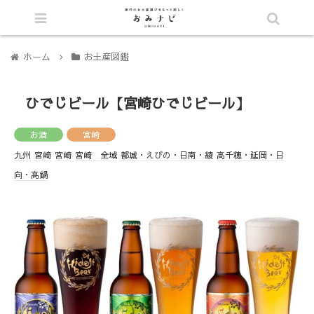
シェア
ホーム
お土産図鑑
ひでじビール【宮崎ひでじビール】
お酒
宮崎
九州
宮崎
宮崎
宮崎 全域
都城・えびの・日南・綾
高千穂・延岡・日
向・高鍋