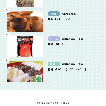
雑貨
宮城県＞都城
宮崎ロクロ工芸品
グルメ
宮崎県＞宮崎 全域
辛麺【桝元】
和菓子
宮崎県＞宮崎 青島
青島ういろう【三松ういろう】