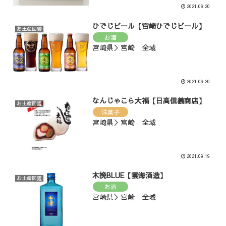
2021.09.20
ひでじビール【宮崎ひでじビール】
お土産図鑑
お酒
宮崎県＞宮崎 全域
2021.09.20
なんじゃこら大福【日高信義商店】
お土産図鑑
洋菓子
宮崎県＞宮崎 全域
2021.09.19
木挽BLUE【雲海酒造】
お土産図鑑
お酒
宮崎県＞宮崎 全域