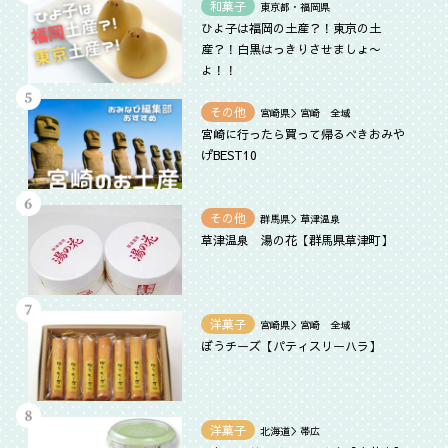
和菓子
東京都・福岡県
ひよ子は福岡の土産？！東京の土
産？！白黒はっきりさせましょ〜
よ！！
その他
宮崎県＞宮崎 全域
宮崎に行ったら買って帰るべきおみや
げBEST10
その他
群馬県＞草津温泉
草津温泉 湯の花【群馬県草津町】
洋菓子
宮崎県＞宮崎 全域
ぼうチーズ【パティスリーハラ】
洋菓子
北海道＞帯広