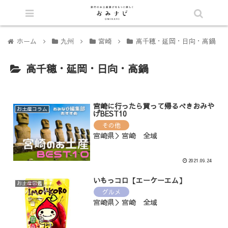
シェア
ホーム
九州
宮崎
高千穂・延岡・日向・高鍋
高千穂・延岡・日向・高鍋
宮崎に行ったら買って帰るべきおみや
お土産コラム
げBEST10
その他
宮崎県＞宮崎 全域
2021.09.24
いもっコロ【エーケーエム】
お土産図鑑
グルメ
宮崎県＞宮崎 全域