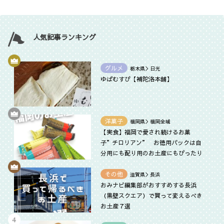
人気記事ランキング
グルメ
栃木県＞日光
ゆばむすび【補陀洛本舗】
洋菓子
福岡県＞福岡全域
【実食】福岡で愛され続けるお菓
子”チロリアン” お徳用パックは自
分用にも配り用のお土産にもぴったり
その他
滋賀県＞長浜
おみナビ編集部がおすすめする長浜
（黒壁スクエア）で買って変えるべき
お土産７選