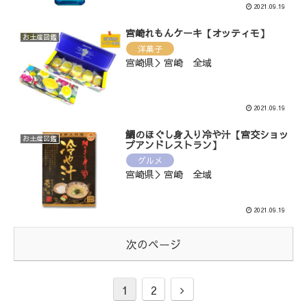
2021.09.19
宮崎れもんケーキ【オッティモ】
お土産図鑑
洋菓子
宮崎県＞宮崎 全域
2021.09.19
鯛のほぐし身入り冷や汁【‎宮交ショッ
お土産図鑑
プアンドレストラン】
グルメ
宮崎県＞宮崎 全域
2021.09.19
次のページ
1
2