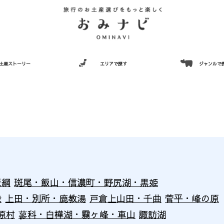
土産ストーリー
エリアで探す
ジャンルで
飯綱
斑尾・飯山・信濃町・野尻湖・黒姫
渋
上田・別所・鹿教湯
戸倉上山田・千曲
菅平・峰の原
原村
蓼科・白樺湖・霧ヶ峰・車山
諏訪湖