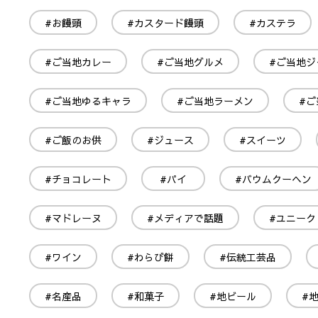
#お饅頭
#カスタード饅頭
#カステラ
#ご当地カレー
#ご当地グルメ
#ご当地ジ
#ご当地ゆるキャラ
#ご当地ラーメン
#ご
#ご飯のお供
#ジュース
#スイーツ
#チョコレート
#パイ
#バウムクーヘン
#マドレーヌ
#メディアで話題
#ユニーク
#ワイン
#わらび餅
#伝統工芸品
#名産品
#和菓子
#地ビール
#