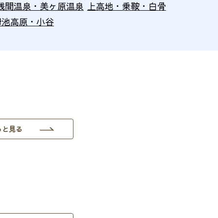
浅間温泉・美ヶ原温泉
上高地・乗鞍・白骨
栂池高原・小谷
っと見る