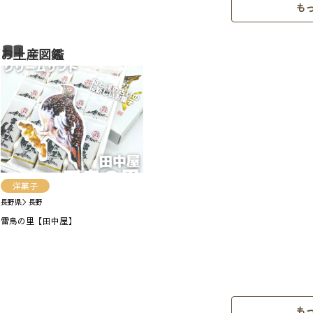
も
お土産図鑑
洋菓子
長野県＞長野
雷鳥の里【田中屋】
も