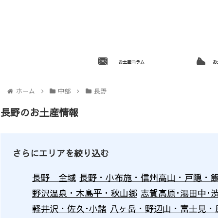
お土産コラム
お
ホーム
中部
長野
長野のお土産情報
さらにエリアを絞り込む
長野 全域
長野・小布施・信州高山・戸隠・
野沢温泉・木島平・秋山郷
志賀高原･湯田中･
軽井沢・佐久･小諸
八ヶ岳・野辺山・富士見・