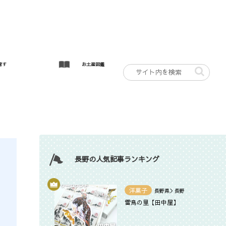
探す
お土産図鑑
長野の人気記事ランキング
洋菓子
長野県＞長野
雷鳥の里【田中屋】