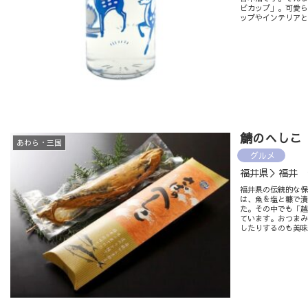
ビカップ」。可愛
ップやインテリア
鯖のへしこ
あわら・三国
グルメ
福井県＞福井 
福井県の伝統的な保
は、魚を塩と糠で
た。その中でも「越
ています。おつま
したりするのも美