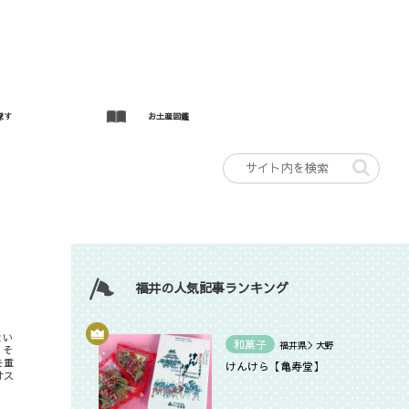
探す
お土産図鑑
福井の人気記事ランキング
とい
和菓子
福井県＞大野
、そ
を重
けんけら【亀寿堂】
オス