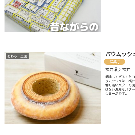
バウムッシ
あわら・三国
洋菓子
福井県＞福井 
美味しすぎる！と口
ウムッシュは、福
香り高いバターの
はない濃厚なバタ
なる一品です。