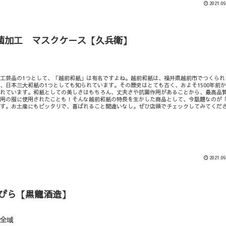
2021.09
菌加工 マスクケ－ス【久兵衛】
工芸品の1つとして、「越前和紙」は有名ですよね。越前和紙は、福井県越前市でつくられ
、日本三大和紙の1つとしても知られています。その歴史はとても古く、およそ1500年前
われています。和紙としての美しさはもちろん、丈夫さや抗菌作用があることから、最高品
在用の服に使用されたことも！そんな越前和紙の特長を生かした商品として、今話題なのが
です。お土産にもピッタリで、喜ばれること間違いなし。ぜひ店頭でチェックしてみてくだ
2021.09
とびら【黒龍酒造】
全域