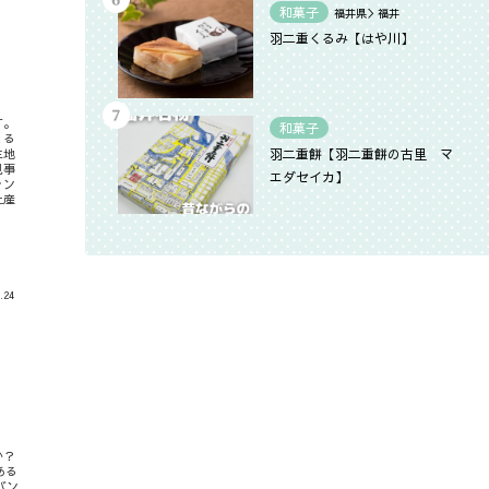
和菓子
福井県＞福井
羽二重くるみ【はや川】
す。
和菓子
くる
羽二重餅【羽二重餅の古里 マ
生地
見事
エダセイカ】
ァン
土産
.24
か？
ある
バン