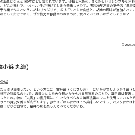
の歴史はなんと100年ほどと言われています。砂糖と水あめ、きな粉というシンプルな材料
、どこか素朴で、ついつい手が伸びてしまう美味しさです。明治20年創業の菓子店「亀寿
て手作業で作るというこだわりっぷりで、ポリポリとした食感と、胡麻の風味が追加されて
土産としてだけでなく、ぜひ旅先や移動中のおやつに、食べてみてはいかがでしょうか？
2021.09
狭小浜 丸海】
全域
をたっぷり堪能したい、という方には「雲丹醤（うにひしお）」はいかがでしょうか？醤（
浜市の特産品の1つで、塩漬けにした魚介類から作られる調味料のことで、雲丹醤は贅沢に
用したもの。特に「丸海」の雲丹醤は、生でも食べられる鮮度抜群のウニを使用しているた
らウニの贅沢な香りが広がります。卵かけごはんにかけても美味しいですし、パスタにかけ
完成！ぜひご自宅で、福井の味を楽しんでみてくださいね。