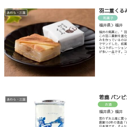
羽二重くる
あわら・三国
和菓子
福井県＞福井
福井の銘菓に、”
この羽二重餅を進
みを作っているの
でサンドした、和
なコラボレーショ
が多い一品です。
に、いかがでしょ
若鹿 バン
あわら・三国
お酒
福井県＞福井 
思わずお土産に買
創業150年の酒造
日本酒です。そんな