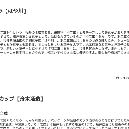
み【はや川】
羽二重餅”という、福井の名産である、絹織物「羽二重」とモチーフにした餅菓子がありま
化させた、和洋折衷なお菓子として、注目を浴びているのが「羽二重くるみ」です。羽二重
は、福井県勝山市の老舗菓子店「はや川」。羽二重餅に和くるみの甘煮を練りこみ、シュー
菓子とも洋菓子とも取れる、ちょっと珍しいお菓子なんです。地元銘菓を和菓子と洋菓子の
ンで、新しいお菓子へと進化させた「羽二重くるみ」は、福井県民のみならず、県外にもフ
コーヒーにも日本茶にも合うので、幅広い年代のお土産に最適ですよ。勤め先や家族用のお
うか？
2021.09
ビカップ【舟木酒造】
全域
って帰りたくなる、そんな可愛らしいパッケージが話題のカップ酒があるのをご存じでした
「舟木酒造」が製造している「若鹿」は福井を代表する地酒の1つで、福井県民にも馴染みの
若鹿を、県外の人にも親しんでもらいたいと、飲みやすいカップ酒にしたのが「若上撰 青