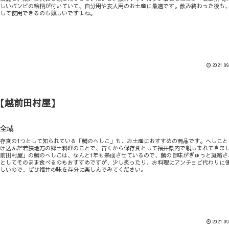
らしいバンビの絵柄が付いていて、自分用や友人用のお土産に最適です。飲み終わった後も
として使用できるのも嬉しいですよね。
2021.09
【越前田村屋】
全域
存食の1つとして知られている「鯖のへしこ」も、お土産におすすめの商品です。へしこと
漬け込んだ若狭地方の郷土料理のことで、古くから保存食として福井県内で親しまれてきま
前田村屋」の鯖のへしこは、なんと1年も熟成させているので、鯖の旨味がぎゅっと凝縮さ
みとしてそのまま食べるのもおすすめですが、少し炙ったり、お料理にアンチョビ代わりに
味しいので、ぜひ福井の味を存分に楽しんでみてください。
2021.09