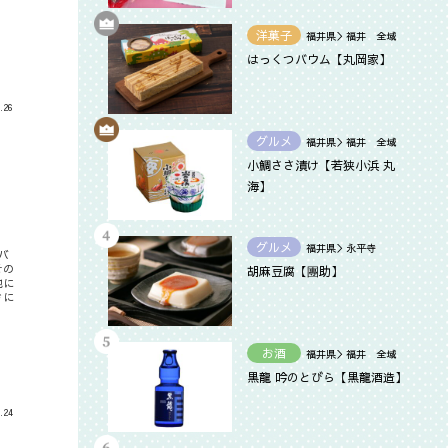
洋菓子
福井県＞福井 全域
はっくつバウム【丸岡家】
.26
グルメ
福井県＞福井 全域
小鯛ささ漬け【若狭小浜 丸
海】
グルメ
福井県＞永平寺
バ
その
胡麻豆腐【團助】
他に
きに
お酒
福井県＞福井 全域
黒龍 吟のとびら【黒龍酒造】
.24