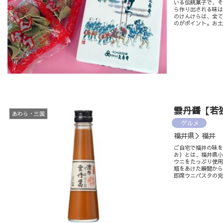
いる伝統菓子で、そ
ら作り出される味は
のけんけらは、全
のがポイント。お
雲丹醤【若
あわら・三国
グルメ
福井県＞福井 
ご自宅で福井の味
お）とは、福井県小
ウニをたっぷり使
瓶をあけた瞬間か
即席ウニパスタの