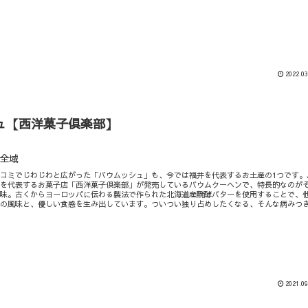
2022.03
ュ【西洋菓子倶楽部】
全域
コミでじわじわと広がった「バウムッシュ」も、今では福井を代表するお土産の1つです。
井を代表するお菓子店「西洋菓子倶楽部」が発売しているバウムクーヘンで、特長的なのが
風味。古くからヨーロッパに伝わる製法で作られた北海道産醗酵バターを使用することで、
ーの風味と、優しい食感を生み出しています。ついつい独り占めしたくなる、そんな病みつ
2021.09