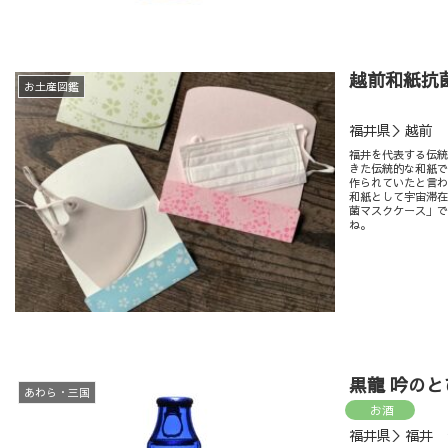
越前和紙抗
お土産図鑑
福井県＞越前
福井を代表する伝統
きた伝統的な和紙で
作られていたと言
和紙として宇宙滞
菌マスクケース」
ね。
黒龍 吟の
あわら・三国
お酒
福井県＞福井 