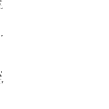
か
堂」
いる
.23
ひし
も
め、
れば