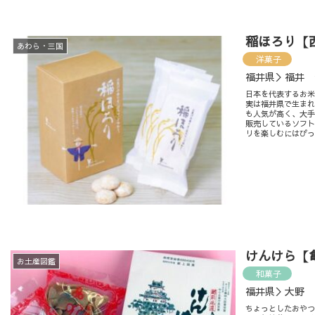
稲ほろり【
あわら・三国
洋菓子
福井県＞福井 
日本を代表するお
実は福井県で生ま
も人気が高く、大
販売しているソフ
リを楽しむにはぴ
けんけら【
お土産図鑑
和菓子
福井県＞大野
ちょっとしたおや