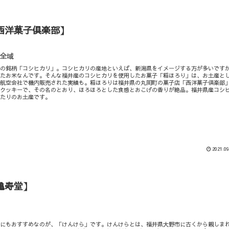
西洋菓子倶楽部】
全域
米の銘柄「コシヒカリ」。コシヒカリの産地といえば、新潟県をイメージする方が多いです
れたお米なんです。そんな福井産のコシヒカリを使用したお菓子「稲ほろり」は、お土産と
手航空会社で機内販売された実績も。稲ほろりは福井県の丸岡町の菓子店「西洋菓子倶楽部
トクッキーで、その名のとおり、ほろほろとした食感とおこげの香りが絶品。福井県産コシ
ったりのお土産です。
2021.09
亀寿堂】
つにもおすすめなのが、「けんけら」です。けんけらとは、福井県大野市に古くから親しま