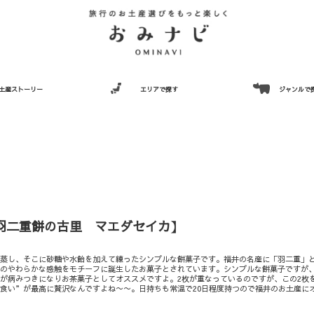
土産ストーリー
エリアで探す
ジャンルで
羽二重餅の古里 マエダセイカ】
を蒸し、そこに砂糖や水飴を加えて練ったシンプルな餅菓子です。福井の名産に「羽二重」
そのやわらかな感触をモチーフに誕生したお菓子とされています。シンプルな餅菓子ですが
が病みつきになりお茶菓子としてオススメですよ。2枚が重なっているのですが、この2枚
食い”が最高に贅沢なんですよね〜〜。日持ちも常温で20日程度持つので福井のお土産に