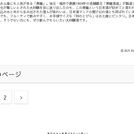
お土産にも人気がある「黒龍」。地元・福井で創業1804年の老舗蔵元「黒龍酒造」が製造
品化が難しいとされた大吟醸を世に送り出したのも、この黒龍という日本酒が初めてと言わ
仕込み水と米から生み出された澄んだ味わいは、日本酒マニアの間で幻の酒とも呼ばれてい
中でも、フルーティで飲みやすく、お手頃サイズな「吟のとびら」はお土産にピッタリ。日
ん、そうでない方にも、ぜひ飲んでもらいたい大吟醸酒です。
2021.09
のページ
2