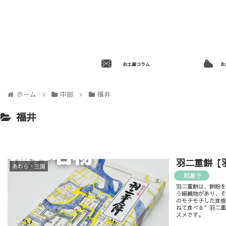
お土産コラム
お
ホーム
中部
福井
福井
羽二重餅【
あわら・三国
和菓子
羽二重餅は、餅粉
う絹織物があり、
のモチモチした食感
ねて食べる”羽二重
スメです。