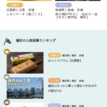
洋菓子
グルメ
広島県＞広島 全域
宮城県＞宮城 全域
レモンケーキ【島ごころ】
具の9割が牛タン 仙台ラー油
【牛タン専門店 陣中】
福井の人気記事ランキング
洋菓子
福井県＞福井 全域
はっくつバウム【丸岡家】
その他
福井県＞福井 全域
福井に行ったら買って帰るべきおみや
げBEST10
グルメ
福井県＞福井 全域