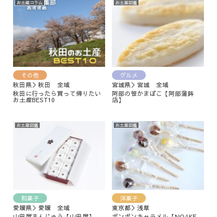
お土産コラム
お土産図鑑
その他
グルメ
秋田県＞秋田 全域
宮城県＞宮城 全域
秋田に行ったら買って帰りたい
阿部の笹かまぼこ【阿部蒲鉾
お土産BEST10
店】
お土産図鑑
お土産図鑑
和菓子
洋菓子
愛媛県＞愛媛 全域
東京都＞浅草
山田屋まんじゅう【山田屋】
ボンボンキャラメル【NOAKE