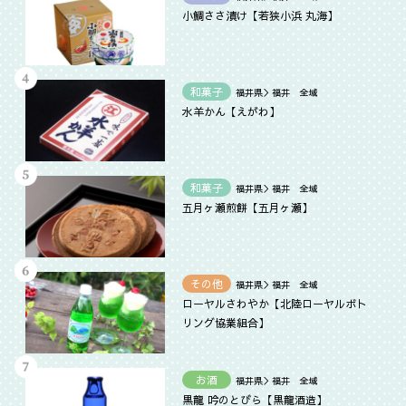
小鯛ささ漬け【若狭小浜 丸海】
和菓子
福井県＞福井 全域
水羊かん【えがわ】
和菓子
福井県＞福井 全域
五月ヶ瀬煎餅【五月ヶ瀬】
その他
福井県＞福井 全域
ローヤルさわやか【北陸ローヤルボト
リング協業組合】
お酒
福井県＞福井 全域
黒龍 吟のとびら【黒龍酒造】