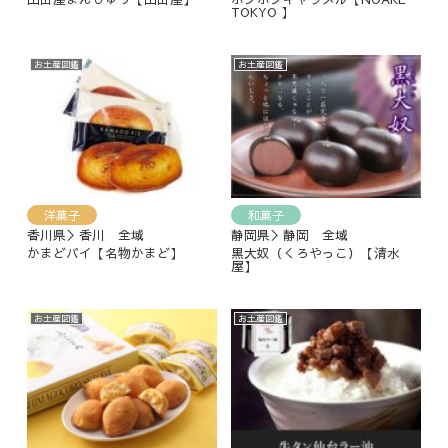
TOKYO 】
お土産図鑑
お土産図鑑
洋菓子
和菓子
香川県＞香川 全域
静岡県＞静岡 全域
かまどパイ【名物かまど】
黒大奴（くろやっこ）【清水
屋】
お土産図鑑
お土産図鑑