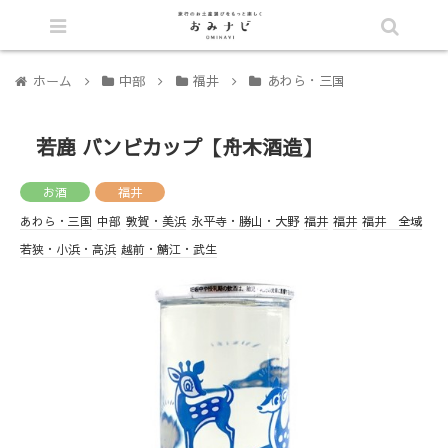
シェア
ホーム
中部
福井
あわら・三国
若鹿 バンビカップ【舟木酒造】
お酒
福井
あわら・三国
中部
敦賀・美浜
永平寺・勝山・大野
福井
福井
福井 全域
若狭・小浜・高浜
越前・鯖江・武生