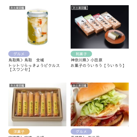
お土産図鑑
お土産図鑑
グルメ
和菓子
鳥取県＞鳥取 全域
神奈川県＞小田原
トットリらっきょうピクルス
お菓子のういろう【ういろう】
【スワンセ】
お土産図鑑
お土産図鑑
洋菓子
グルメ