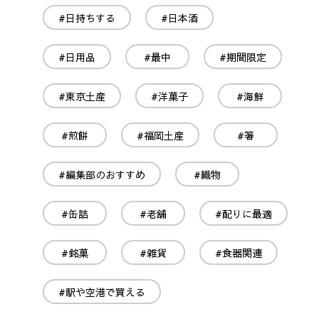
#日持ちする
#日本酒
#日用品
#最中
#期間限定
#東京土産
#洋菓子
#海鮮
#煎餅
#福岡土産
#箸
#編集部のおすすめ
#織物
#缶詰
#老舗
#配りに最適
#銘菓
#雑貨
#食器関連
#駅や空港で買える