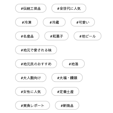
#伝統工芸品
#全世代に人気
#冷凍
#冷蔵
#可愛い
#名産品
#和菓子
#地ビール
#地元で愛される味
#地元民のおすすめ
#地酒
#大人数向け
#大福・饅頭
#女性に人気
#定番土産
#実食レポート
#新商品