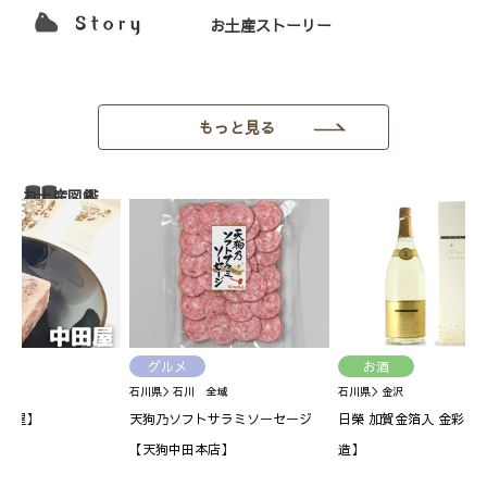
お土産ストーリー
もっと見る
お土産図鑑
グルメ
お酒
石川県＞石川 全域
石川県＞金沢
田屋】
天狗乃ソフトサラミソーセージ
日榮 加賀金箔入 金彩【
【天狗中田本店】
造】