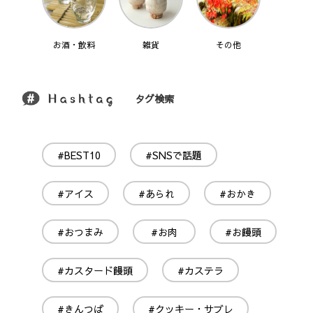
お酒・飲料
雑貨
その他
タグ検索
#BEST10
#SNSで話題
#アイス
#あられ
#おかき
#おつまみ
#お肉
#お饅頭
#カスタード饅頭
#カステラ
#きんつば
#クッキー・サブレ