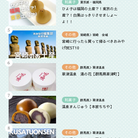
和菓子
東京都・福岡県
ひよ子は福岡の土産？！東京の土
産？！白黒はっきりさせましょ〜
よ！！
その他
宮崎県＞宮崎 全域
宮崎に行ったら買って帰るべきおみや
げBEST10
その他
群馬県＞草津温泉
草津温泉 湯の花【群馬県草津町】
和菓子
群馬県＞草津温泉
温泉まんじゅう【本家ちちや】
その他
群馬県＞草津温泉