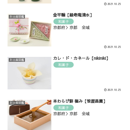
2021.10.25
金平糖【緑寿庵清水】
お土産図鑑
和菓子
京都府＞京都 全域
2021.10.25
カレ・ド・カネール【nikiniki】
お土産図鑑
和菓子
2021.10.25
本わらび餅 極み【笹屋昌園】
お土産図鑑
和菓子
京都府＞京都 全域