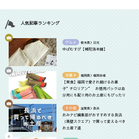
人気記事ランキング
グルメ
栃木県＞日光
ゆばむすび【補陀洛本舗】
洋菓子
福岡県＞福岡全域
【実食】福岡で愛され続けるお菓
子”チロリアン” お徳用パックは自
分用にも配り用のお土産にもぴったり
その他
滋賀県＞長浜
おみナビ編集部がおすすめする長浜
（黒壁スクエア）で買って変えるべき
お土産７選