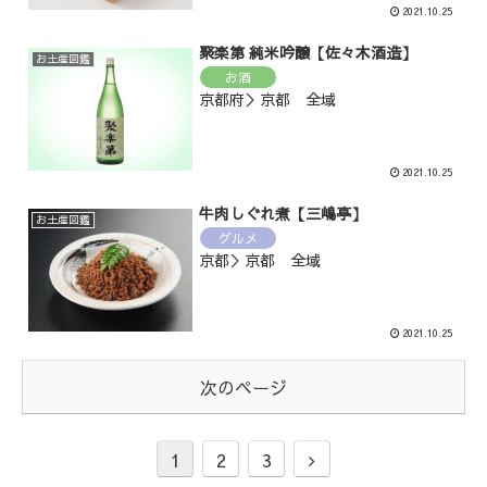
2021.10.25
聚楽第 純米吟醸【佐々木酒造】
お土産図鑑
お酒
京都府＞京都 全域
2021.10.25
牛肉しぐれ煮【三嶋亭】
お土産図鑑
グルメ
京都＞京都 全域
2021.10.25
次のページ
1
2
3