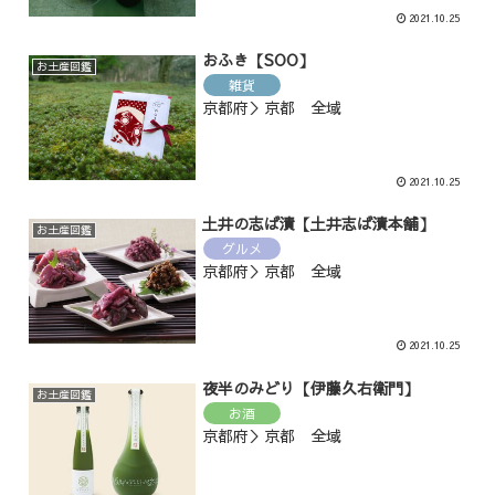
2021.10.25
おふき【SOO】
お土産図鑑
雑貨
京都府＞京都 全域
2021.10.25
土井の志ば漬【土井志ば漬本舗】
お土産図鑑
グルメ
京都府＞京都 全域
2021.10.25
夜半のみどり【伊藤久右衛門】
お土産図鑑
お酒
京都府＞京都 全域