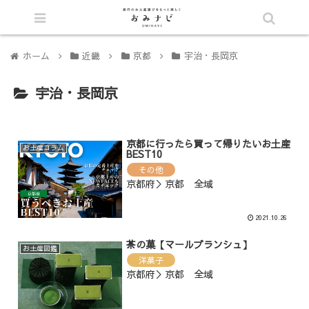
シェア
ホーム
近畿
京都
宇治・長岡京
宇治・長岡京
京都に行ったら買って帰りたいお土産
お土産コラム
BEST10
その他
京都府＞京都 全域
2021.10.26
茶の菓【マールブランシュ】
お土産図鑑
洋菓子
京都府＞京都 全域