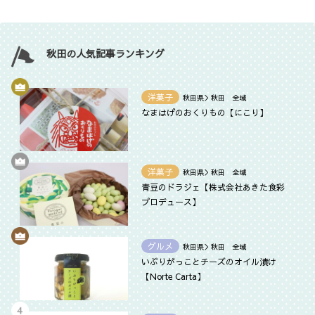
秋田の人気記事ランキング
洋菓子
秋田県＞秋田 全域
なまはげのおくりもの【にこり】
洋菓子
秋田県＞秋田 全域
青豆のドラジェ【株式会社あきた食彩
プロデュース】
グルメ
秋田県＞秋田 全域
いぶりがっことチーズのオイル漬け
【Norte Carta】