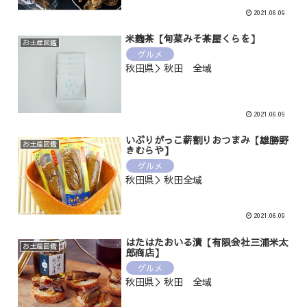
2021.06.09
米麴茶【旬菜みそ茶屋くらを】
お土産図鑑
グルメ
秋田県＞秋田 全域
2021.06.09
いぶりがっこ薪割りおつまみ【雄勝野
お土産図鑑
きむらや】
グルメ
秋田県＞秋田全域
2021.06.09
はたはたおいる漬【有限会社三浦米太
お土産図鑑
郎商店】
グルメ
秋田県＞秋田 全域