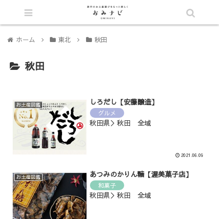
シェア
ホーム
東北
秋田
秋田
しろだし【安藤醸造】
お土産図鑑
グルメ
秋田県＞秋田 全域
2021.06.09
あつみのかりん糖【渥美菓子店】
お土産図鑑
和菓子
秋田県＞秋田 全域