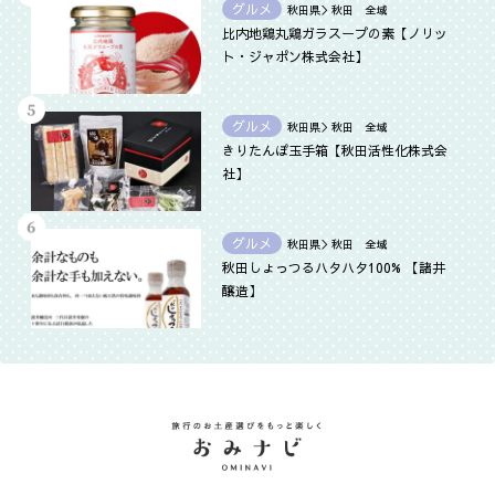
グルメ
秋田県＞秋田 全域
比内地鶏丸鶏ガラスープの素【ノリッ
ト・ジャポン株式会社】
グルメ
秋田県＞秋田 全域
きりたんぽ玉手箱【秋田活性化株式会
社】
グルメ
秋田県＞秋田 全域
秋田しょっつるハタハタ100% 【諸井
醸造】