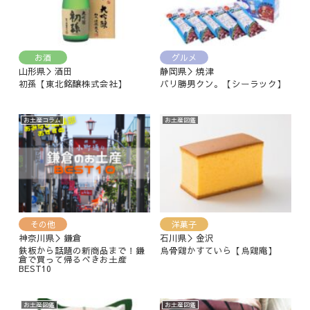
お酒
グルメ
山形県＞酒田
静岡県＞焼津
初孫【東北銘醸株式会社】
バリ勝男クン。【シーラック】
お土産コラム
お土産図鑑
その他
洋菓子
神奈川県＞鎌倉
石川県＞金沢
鉄板から話題の新商品まで！鎌
烏骨鶏かすていら【烏鶏庵】
倉で買って帰るべきお土産
BEST10
お土産図鑑
お土産図鑑