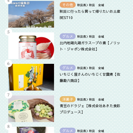
その他
秋田県＞秋田 全域
秋田に行ったら買って帰りたいお土産
BEST10
グルメ
秋田県＞秋田 全域
比内地鶏丸鶏ガラスープの素【ノリッ
ト・ジャポン株式会社】
グルメ
秋田県＞秋田 全域
いちじく屋さんのいちじく甘露煮【佐
藤勘六商店】
洋菓子
秋田県＞秋田 全域
青豆のドラジェ【株式会社あきた食彩
プロデュース】
グルメ
秋田県＞秋田 全域