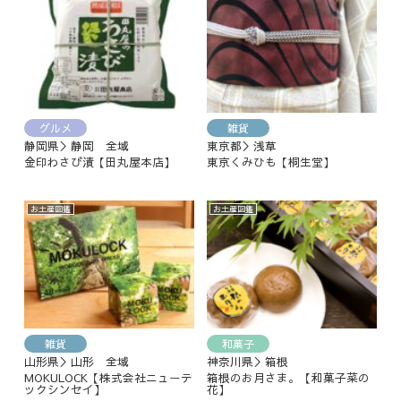
グルメ
雑貨
静岡県＞静岡 全域
東京都＞浅草
金印わさび漬【田丸屋本店】
東京くみひも【桐生堂】
お土産図鑑
お土産図鑑
雑貨
和菓子
山形県＞山形 全域
神奈川県＞箱根
MOKULOCK【株式会社ニューテ
箱根のお月さま。【和菓子菜の
ックシンセイ】
花】