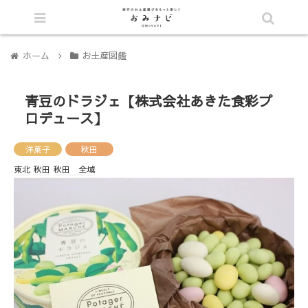
シェア
ホーム
お土産図鑑
青豆のドラジェ【株式会社あきた食彩プ
ロデュース】
洋菓子
秋田
東北
秋田
秋田 全域