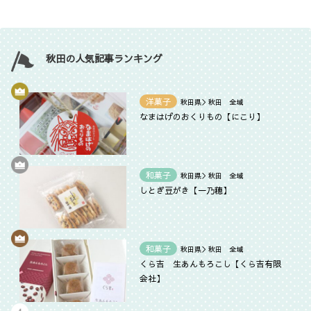
秋田の人気記事ランキング
洋菓子
秋田県＞秋田 全域
なまはげのおくりもの【にこり】
和菓子
秋田県＞秋田 全域
しとぎ豆がき【一乃穂】
和菓子
秋田県＞秋田 全域
くら吉 生あんもろこし【くら吉有限
会社】