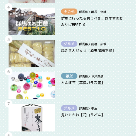
その他
群馬県＞群馬 全域
群馬に行ったら買うべき、おすすめお
みやげBEST10
グルメ
群馬県＞前橋・赤城
焼きまんじゅう【原嶋屋総本家】
雑貨
群馬県＞草津温泉
とんぼ玉【草津ガラス蔵】
グルメ
群馬県＞桐生
鬼ひもかわ【花山うどん】