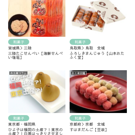
和菓子
和菓子
宮城県＞三陸
鳥取県＞鳥取 全域
三陸たこせんべい【海鮮せんべ
ふろしきまんじゅう【山本おた
い塩竈】
ふく堂】
お土産コラム
お土産図鑑
和菓子
和菓子
東京都・福岡県
京都府＞京都 全域
ひよ子は福岡の土産？！東京の
すはまだんご【豆政】
土産？！白黒はっきりさせまし