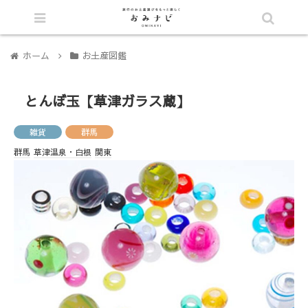
シェア
ホーム
お土産図鑑
とんぼ玉【草津ガラス蔵】
雑貨
群馬
群馬
草津温泉・白根
関東