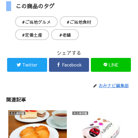
この商品のタグ
#ご当地グルメ
#ご当地食材
#定番土産
#老舗
シェアする
Twitter
Facebook
LINE
おみナビ編集部
関連記事
お土産図鑑
お土産図鑑