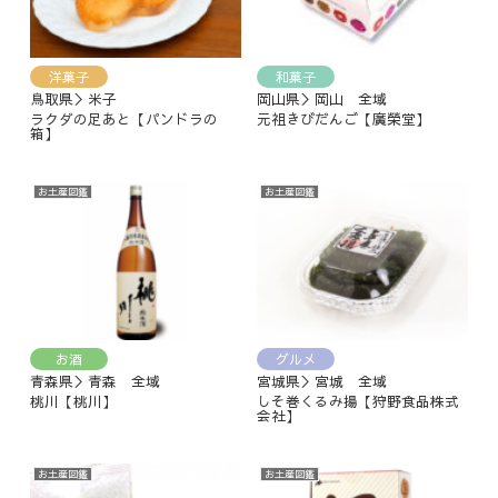
洋菓子
和菓子
鳥取県＞米子
岡山県＞岡山 全域
ラクダの足あと【パンドラの
元祖きびだんご【廣榮堂】
箱】
お土産図鑑
お土産図鑑
お酒
グルメ
青森県＞青森 全域
宮城県＞宮城 全域
桃川【桃川】
しそ巻くるみ揚【狩野食品株式
会社】
お土産図鑑
お土産図鑑