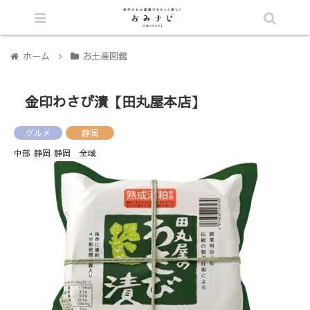
シェア
ホーム
お土産図鑑
金印わさび漬【田丸屋本店】
グルメ
静岡
中部
静岡
静岡 全域