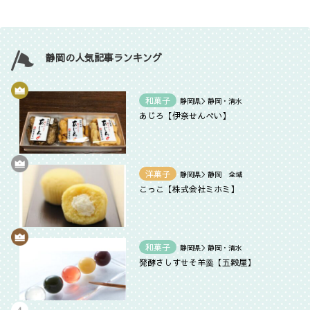
静岡の人気記事ランキング
和菓子
静岡県＞静岡・清水
あじろ【伊奈せんべい】
洋菓子
静岡県＞静岡 全域
こっこ【株式会社ミホミ】
和菓子
静岡県＞静岡・清水
発酵さしすせそ羊羹【五穀屋】