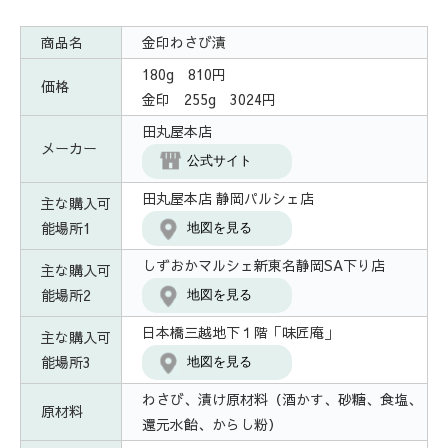
商品名
金印わさび漬
180g 810円
価格
金印 255g 3024円
田丸屋本店
メーカー
公式サイト
田丸屋本店 静岡パルシェ店
主な購入可
能場所1
地図を見る
しずおかマルシェ新東名静岡SA下り店
主な購入可
能場所2
地図を見る
日本橋三越地下１階「味匠庵」
主な購入可
能場所3
地図を見る
わさび、漬け原材料（酒かす、砂糖、食塩、
原材料
還元水飴、からし粉）