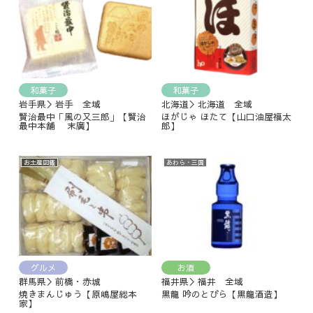
和菓子
和菓子
岩手県＞岩手 全域
北海道＞北海道 全域
賢治最中「風の又三郎」【賢治
ほがじゃ ほたて【山口油屋福太
最中本舗 末廣】
郎】
お土産図鑑
あわら・三国
グルメ
お酒
群馬県＞前橋・赤城
福井県＞福井 全域
焼きまんじゅう【原嶋屋総本
黒龍 吟のとびら【黒龍酒造】
家】