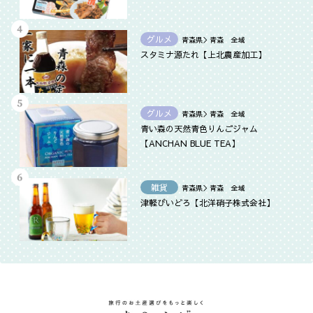
グルメ
青森県＞青森 全域
スタミナ源たれ【上北農産加工】
グルメ
青森県＞青森 全域
青い森の天然青色りんごジャム
【ANCHAN BLUE TEA】
雑貨
青森県＞青森 全域
津軽びいどろ【北洋硝子株式会社】