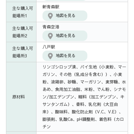
新青森駅
主な購入可
能場所1
地図を見る
青森空港
主な購入可
能場所2
地図を見る
八戸駅
主な購入可
能場所3
地図を見る
リンゴシロップ漬、パイ生地（小麦粉、マー
ガリン、その他（乳成分を含む））、小麦
粉、液鶏卵、砂糖、マーガリン、麦芽糖、水
あめ、食用加工油脂、米粉、でん粉、シナモ
原材料
ン/加工デンプン、糊料（加工デンプン、キ
サンタンガム）、香料、乳化剤（大豆由
来）、酸味料、酸化防止剤（V.C、V.E）、
膨張剤、乳酸Ca、pH調整剤、着色料（カロ
チン