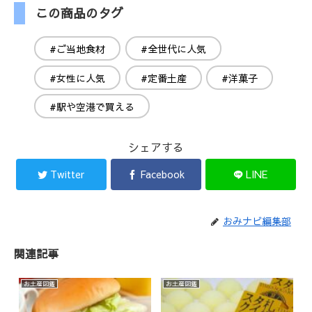
この商品のタグ
#ご当地食材
#全世代に人気
#女性に人気
#定番土産
#洋菓子
#駅や空港で買える
シェアする
Twitter
Facebook
LINE
おみナビ編集部
関連記事
お土産図鑑
お土産図鑑