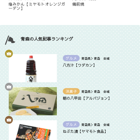
塩みかん【ミヤモトオレンジガ
備前焼
ーデン】
青森の人気記事ランキング
グルメ
青森県＞青森 全域
八方汁【ワダカン】
洋菓子
青森県＞青森 全域
朝の八甲田【アルパジョン】
グルメ
青森県＞青森 全域
ねぶた漬【ヤマモト食品】