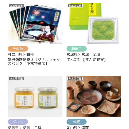
お土産図鑑
お土産図鑑
その他
和菓子
神奈川県＞箱根
宮城県＞宮城 全域
箱根強羅温泉オリジナルフェイ
ずんだ餅【ずんだ茶寮】
スパック【小林物産店】
お土産図鑑
お土産図鑑
グルメ
雑貨
愛媛県＞愛媛 全域
岡山県＞備前