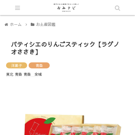
シェア
ホーム
お土産図鑑
パティシエのりんごスティック【ラグノ
オささき】
洋菓子
青森
東北
青森
青森 全域