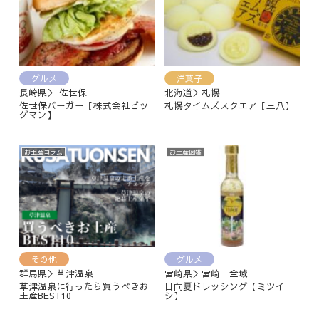
グルメ
洋菓子
長崎県＞ 佐世保
北海道＞札幌
佐世保バーガー【株式会社ビッ
札幌タイムズスクエア【三八】
グマン】
お土産コラム
お土産図鑑
その他
グルメ
群馬県＞草津温泉
宮崎県＞宮崎 全域
草津温泉に行ったら買うべきお
日向夏ドレッシング【ミツイ
土産BEST10
シ】