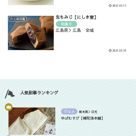
2021.05.17
生もみじ【にしき堂】
お土産図鑑
和菓子
広島県＞広島 全域
2021.05.10
人気記事ランキング
グルメ
栃木県＞日光
ゆばむすび【補陀洛本舗】