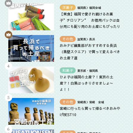
洋菓子
福岡県＞福岡全域
【実食】福岡で愛され続けるお菓
子”チロリアン” お徳用パックは自
分用にも配り用のお土産にもぴったり
その他
滋賀県＞長浜
おみナビ編集部がおすすめする長浜
（黒壁スクエア）で買って変えるべき
お土産７選
和菓子
東京都・福岡県
ひよ子は福岡の土産？！東京の土
産？！白黒はっきりさせましょ〜
よ！！
その他
宮崎県＞宮崎 全域
宮崎に行ったら買って帰るべきおみや
げBEST10