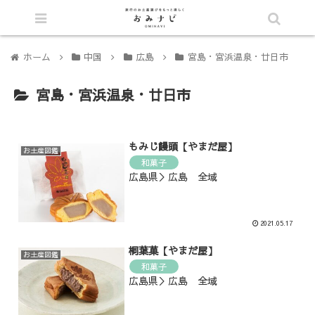
シェア
ホーム
中国
広島
宮島・宮浜温泉・廿日市
宮島・宮浜温泉・廿日市
もみじ饅頭【やまだ屋】
お土産図鑑
和菓子
広島県＞広島 全域
2021.05.17
桐葉菓【やまだ屋】
お土産図鑑
和菓子
広島県＞広島 全域