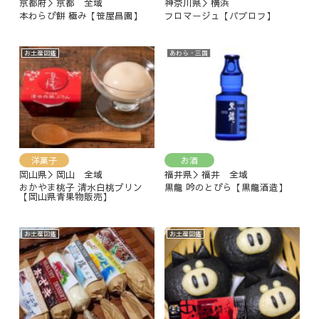
京都府＞京都 全域
神奈川県＞横浜
本わらび餅 極み【笹屋昌園】
フロマージュ【パブロフ】
お土産図鑑
あわら・三国
洋菓子
お酒
岡山県＞岡山 全域
福井県＞福井 全域
おかやま桃子 清水白桃プリン
黒龍 吟のとびら【黒龍酒造】
【岡山県青果物販売】
お土産図鑑
お土産図鑑