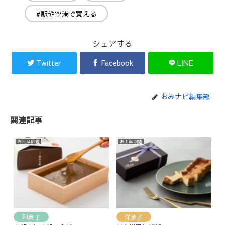
#駅や空港で買える
シェアする
Twitter
Facebook
LINE
おみナビ編集部
関連記事
お土産図鑑
お土産図鑑
和菓子
洋菓子