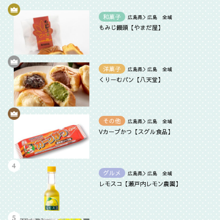
和菓子
広島県＞広島 全域
もみじ饅頭【やまだ屋】
洋菓子
広島県＞広島 全域
くりーむパン【八天堂】
その他
広島県＞広島 全域
Vカープかつ【スグル食品】
グルメ
広島県＞広島 全域
レモスコ【瀬戸内レモン農園】