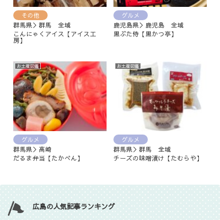
その他
グルメ
群馬県＞群馬 全域
鹿児島県＞鹿児島 全域
こんにゃくアイス【アイス工
黒ぶた侍【黒かつ亭】
房】
お土産図鑑
お土産図鑑
グルメ
グルメ
群馬県＞高崎
群馬県＞群馬 全域
だるま弁当【たかべん】
チーズの味噌漬け【たむらや】
広島の人気記事ランキング