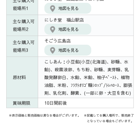
主な購入可
能場所1
地図を見る
にしき堂 福山駅店
主な購入可
能場所2
地図を見る
そごう広島店
主な購入可
能場所3
地図を見る
こしあん：小豆餡(小豆(北海道)、砂糖、水
飴)、殺菌液卵、もち粉、砂糖、麦芽糖、乳
原材料
酸発酵卵白、水飴、米飴、柚子ﾍﾟｰｽﾄ、植物
油脂、米粉、ﾌﾗｸﾄｵﾘｺﾞ糖ｼﾛｯﾌﾟ/ﾄﾚﾊﾛｰｽ、膨張
剤、乳化剤、酵素、(一部に卵・大豆を含む)
賞味期限
10日間前後
※表示価格と販売価格は異なる場合がございます。 ※記載してる購入場所で、販売終了
となっている場合もございます。