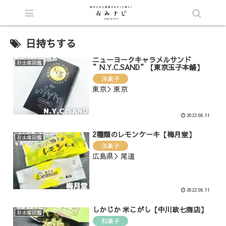
シェア
日持ちする
ニューヨークキャラメルサンド
お土産図鑑
”N.Y.C.SAND”【東京玉子本舗】
洋菓子
東京＞東京
2022.06.11
2種類のレモンケーキ【梅月堂】
お土産図鑑
洋菓子
広島県＞尾道
2022.06.11
しかじか 米こがし【中川政七商店】
お土産図鑑
和菓子