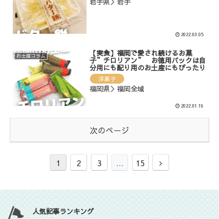
岩手県＞岩手
2022.03.05
【実食】福岡で愛され続けるお菓
お土産コラム
子”チロリアン” お徳用パックは自
分用にも配り用のお土産にもぴったり
洋菓子
福岡県＞福岡全域
2022.01.19
次のページ
1
2
3
…
15
人気記事ランキング