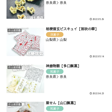
奈良県＞奈良
2022.05.29
桔梗信玄ビスキュイ【笛吹の華】
お土産図鑑
洋菓子
山梨県＞山梨
2022.05.14
神鹿物語【多口製菓】
お土産図鑑
和菓子
奈良県＞奈良
2022.04.23
栗せん【山口製菓】
お土産図鑑
和菓子