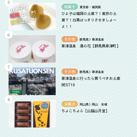
和菓子
東京都・福岡県
ひよ子は福岡の土産？！東京の土
産？！白黒はっきりさせましょ〜
よ！！
その他
群馬県＞草津温泉
草津温泉 湯の花【群馬県草津町】
その他
群馬県＞草津温泉
草津温泉に行ったら買うべきお土産
BEST10
洋菓子
岡山県＞岡山 全域
ちょこちょふ【山脇山月堂】