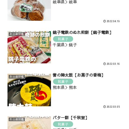
岐阜県＞岐阜
2022.04.19
銚子電鉄のぬれ煎餅【銚子電鉄】
お土産図鑑
和菓子
千葉県＞銚子
2022.03.16
誉の陣太鼓【お菓子の香梅】
お土産図鑑
和菓子
熊本県＞熊本
2022.03.05
バター餅【千秋堂】
お土産図鑑
和菓子