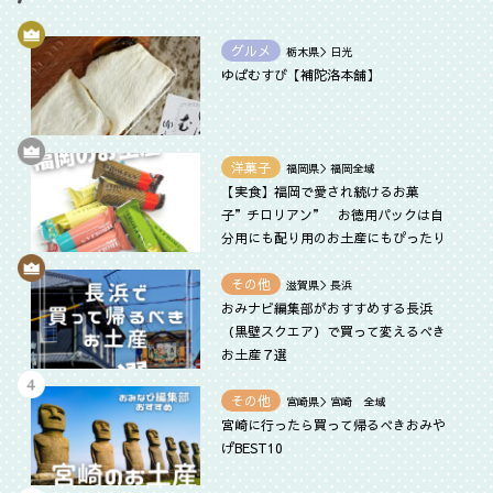
グルメ
栃木県＞日光
ゆばむすび【補陀洛本舗】
洋菓子
福岡県＞福岡全域
【実食】福岡で愛され続けるお菓
子”チロリアン” お徳用パックは自
分用にも配り用のお土産にもぴったり
その他
滋賀県＞長浜
おみナビ編集部がおすすめする長浜
（黒壁スクエア）で買って変えるべき
お土産７選
その他
宮崎県＞宮崎 全域
宮崎に行ったら買って帰るべきおみや
げBEST10