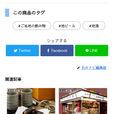
この商品のタグ
#ご当地の飲み物
#地ビール
#地酒
シェアする
Twitter
Facebook
LINE
おみナビ編集部
関連記事
お土産図鑑
お土産図鑑