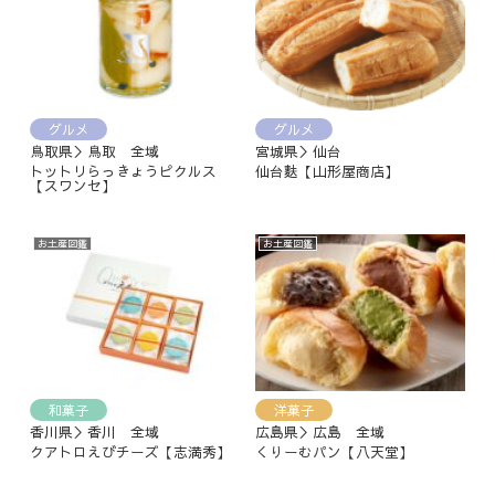
グルメ
グルメ
鳥取県＞鳥取 全域
宮城県＞仙台
トットリらっきょうピクルス
仙台麩【山形屋商店】
【スワンセ】
お土産図鑑
お土産図鑑
和菓子
洋菓子
香川県＞香川 全域
広島県＞広島 全域
クアトロえびチーズ【志満秀】
くりーむパン【八天堂】