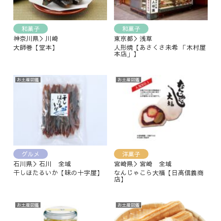
和菓子
和菓子
神奈川県＞川崎
東京都＞浅草
大師巻【堂本】
人形焼【あさくさ未希 「木村屋
本店」】
お土産図鑑
お土産図鑑
グルメ
洋菓子
石川県＞石川 全域
宮崎県＞宮崎 全域
干しほたるいか【味の十字屋】
なんじゃこら大福【日高信義商
店】
お土産図鑑
お土産図鑑