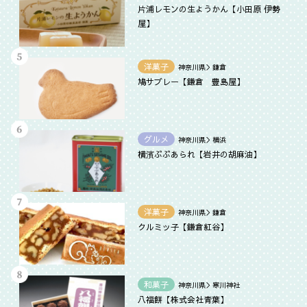
片浦レモンの生ようかん【小田原 伊勢
屋】
洋菓子
神奈川県＞鎌倉
鳩サブレー【鎌倉 豊島屋】
グルメ
神奈川県＞横浜
横濱ぶぶあられ【岩井の胡麻油】
洋菓子
神奈川県＞鎌倉
クルミッ子【鎌倉紅谷】
和菓子
神奈川県＞寒川神社
八福餅【株式会社青葉】