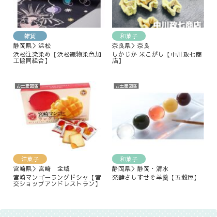
雑貨
和菓子
静岡県＞浜松
奈良県＞奈良
浜松注染染め【浜松織物染色加
しかじか 米こがし【中川政七商
工協同組合】
店】
お土産図鑑
お土産図鑑
洋菓子
和菓子
宮崎県＞宮崎 全域
静岡県＞静岡・清水
宮崎マンゴーラングドシャ【宮
発酵さしすせそ羊羹【五穀屋】
交ショップアンドレストラン】