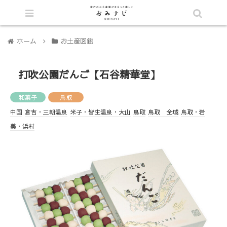
シェア
ホーム
お土産図鑑
打吹公園だんご【石谷精華堂】
和菓子
鳥取
中国
倉吉・三朝温泉
米子・皆生温泉・大山
鳥取
鳥取 全域
鳥取・岩
美・浜村