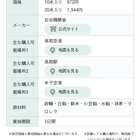
価格
10本入り 972円
20本入り 1,944円
石谷精華堂
メーカー
公式サイト
鳥取空港
主な購入可
能場所1
地図を見る
鳥取駅
主な購入可
能場所2
地図を見る
米子空港
主な購入可
能場所3
地図を見る
砂糖・白餡・餅米・小豆餡・水飴・抹茶・ク
原材料
ロレラ
賞味期限
3日間
※表示価格と販売価格は異なる場合がございます。 ※記載してる購入場所で、販売終了
となっている場合もございます。