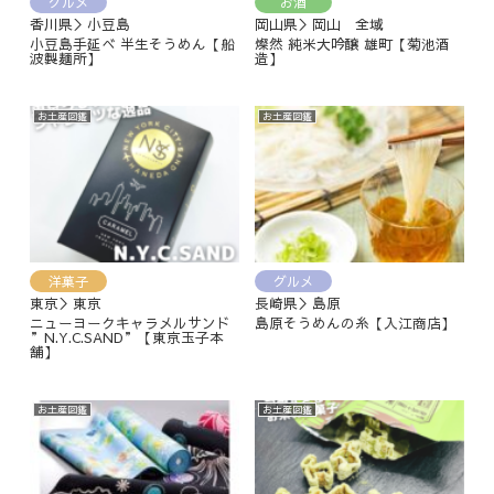
グルメ
お酒
香川県＞小豆島
岡山県＞岡山 全域
小豆島手延べ 半生そうめん【船
燦然 純米大吟醸 雄町【菊池酒
波製麺所】
造】
お土産図鑑
お土産図鑑
洋菓子
グルメ
東京＞東京
長崎県＞島原
ニューヨークキャラメルサンド
島原そうめんの糸【入江商店】
”N.Y.C.SAND”【東京玉子本
舗】
お土産図鑑
お土産図鑑