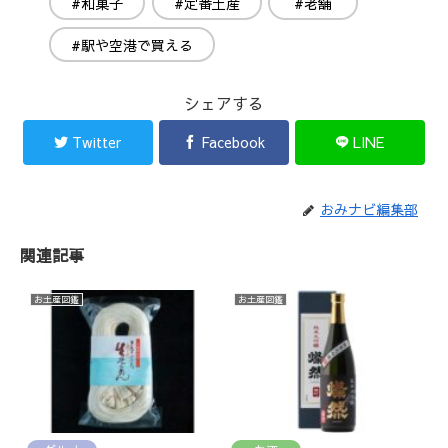
#和菓子
#定番土産
#老舗
#駅や空港で買える
シェアする
Twitter
Facebook
LINE
おみナビ編集部
関連記事
お土産図鑑
お土産図鑑