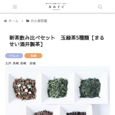
シェア
ホーム
お土産図鑑
新茶飲み比べセット 玉緑茶5種類【まる
せい酒井製茶】
グルメ
長崎
九州
長崎
長崎 全域