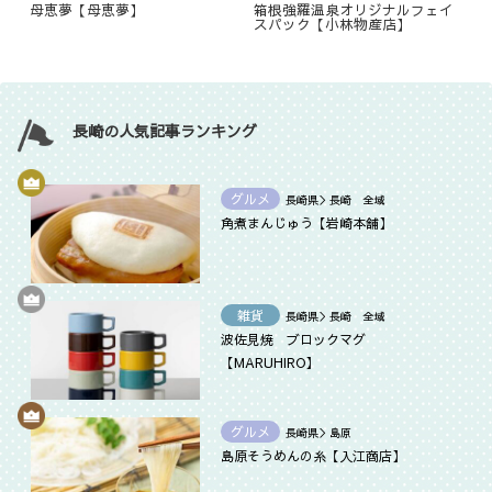
母恵夢【母恵夢】
箱根強羅温泉オリジナルフェイ
スパック【小林物産店】
長崎の人気記事ランキング
グルメ
長崎県＞長崎 全域
角煮まんじゅう【岩崎本舗】
雑貨
長崎県＞長崎 全域
波佐見焼 ブロックマグ
【MARUHIRO】
グルメ
長崎県＞島原
島原そうめんの糸【入江商店】