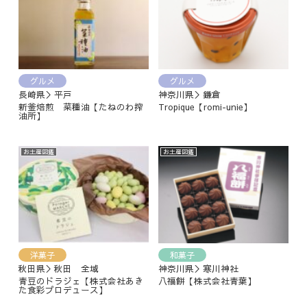
グルメ
グルメ
長崎県＞平戸
神奈川県＞鎌倉
新釜焙煎 菜種油【たねのわ搾
Tropique【romi-unie】
油所】
お土産図鑑
お土産図鑑
洋菓子
和菓子
秋田県＞秋田 全域
神奈川県＞寒川神社
青豆のドラジェ【株式会社あき
八福餅【株式会社青葉】
た食彩プロデュース】