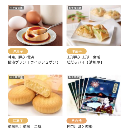
お土産図鑑
お土産図鑑
洋菓子
洋菓子
神奈川県＞横浜
山形県＞山形 全域
横濱プリン【ウイッシュボン】
だだっパイ【清川屋】
お土産図鑑
お土産図鑑
洋菓子
その他
愛媛県＞愛媛 全域
神奈川県＞箱根