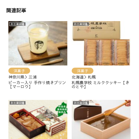
関連記事
お土産図鑑
お土産図鑑
洋菓子
洋菓子
神奈川県＞三浦
北海道＞札幌
ビーカー入り 手作り焼きプリン
札幌農学校 ミルククッキー【き
【マーロウ】
のとや】
お土産図鑑
お土産図鑑