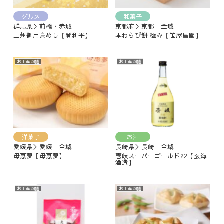
グルメ
和菓子
群馬県＞前橋・赤城
京都府＞京都 全域
上州御用鳥めし【登利平】
本わらび餅 極み【笹屋昌園】
お土産図鑑
お土産図鑑
洋菓子
お酒
愛媛県＞愛媛 全域
長崎県＞長崎 全域
母恵夢【母恵夢】
壱岐スーパーゴールド22【玄海
酒造】
お土産図鑑
お土産図鑑