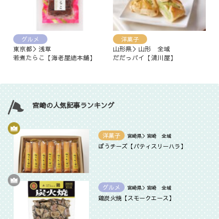
グルメ
洋菓子
東京都＞浅草
山形県＞山形 全域
若煮たらこ【海老屋總本舗】
だだっパイ【清川屋】
宮崎の人気記事ランキング
洋菓子
宮崎県＞宮崎 全域
ぼうチーズ【パティスリーハラ】
グルメ
宮崎県＞宮崎 全域
鶏炭火焼【スモークエース】