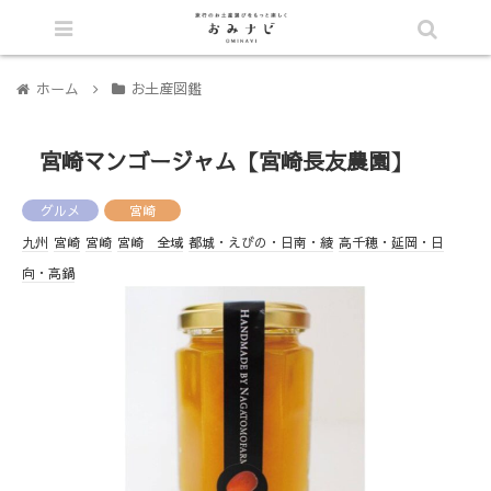
シェア
ホーム
お土産図鑑
宮崎マンゴージャム【宮崎長友農園】
グルメ
宮崎
九州
宮崎
宮崎
宮崎 全域
都城・えびの・日南・綾
高千穂・延岡・日
向・高鍋