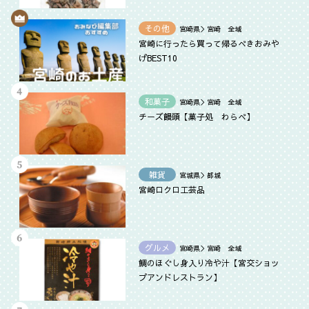
その他
宮崎県＞宮崎 全域
宮崎に行ったら買って帰るべきおみや
げBEST10
和菓子
宮崎県＞宮崎 全域
チーズ饅頭【菓子処 わらべ】
雑貨
宮城県＞都城
宮崎ロクロ工芸品
グルメ
宮崎県＞宮崎 全域
鯛のほぐし身入り冷や汁【‎宮交ショッ
プアンドレストラン】