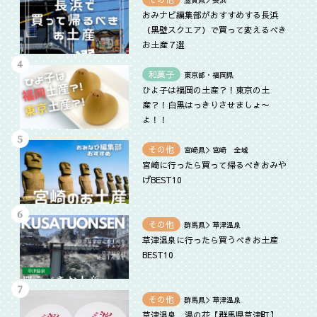
滋賀県＞長浜
おみナビ編集部がおすすめする長浜
（黒壁スクエア）で買って変えるべき
お土産７選
和菓子
東京都・福岡県
ひよ子は福岡の土産？！東京の土
産？！白黒はっきりさせましょ〜
よ！！
その他
宮崎県＞宮崎 全域
宮崎に行ったら買って帰るべきおみや
げBEST10
その他
群馬県＞草津温泉
草津温泉に行ったら買うべきお土産
BEST10
その他
群馬県＞草津温泉
草津温泉 湯の花【群馬県草津町】