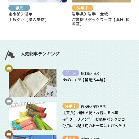
雑貨
洋菓子
東京都＞浅草
岩手県＞岩手 全域
手ぬぐい【染の安坊】
ごま摺りダックワーズ【菓匠 松
栄堂】
人気記事ランキング
グルメ
栃木県＞日光
ゆばむすび【補陀洛本舗】
洋菓子
福岡県＞福岡全域
【実食】福岡で愛され続けるお菓
子”チロリアン” お徳用パックは自
分用にも配り用のお土産にもぴったり
その他