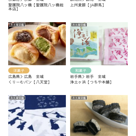
聖護院八ッ橋【聖護院八ッ橋総
上州麦豚【JA群馬】
本店】
お土産図鑑
お土産図鑑
洋菓子
和菓子
広島県＞広島 全域
岩手県＞岩手 全域
くりーむパン【八天堂】
浄土ヶ浜【つちや本舗】
お土産図鑑
お土産図鑑