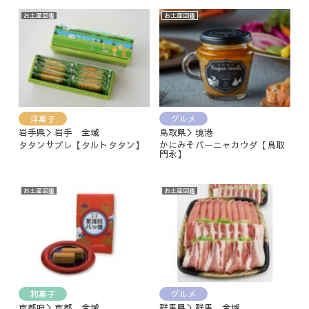
お土産図鑑
お土産図鑑
洋菓子
グルメ
岩手県＞岩手 全域
鳥取県＞境港
タタンサブレ【タルトタタン】
かにみそバーニャカウダ【鳥取
門永】
お土産図鑑
お土産図鑑
和菓子
グルメ
京都府＞京都 全域
群馬県＞群馬 全域