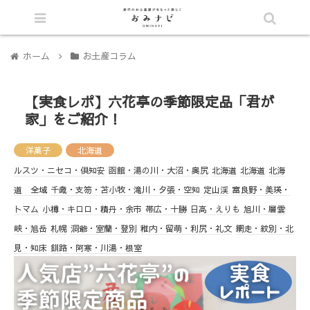
シェア
目次へ
ホーム
お土産コラム
【実食レポ】六花亭の季節限定品「君が
家」をご紹介！
洋菓子
北海道
ルスツ・ニセコ・倶知安
函館・湯の川・大沼・奥尻
北海道
北海道
北海
道 全域
千歳・支笏・苫小牧・滝川・夕張・空知
定山渓
富良野・美瑛・
トマム
小樽・キロロ・積丹・余市
帯広・十勝
日高・えりも
旭川・層雲
峡・旭岳
札幌
洞爺・室蘭・登別
稚内・留萌・利尻・礼文
網走・紋別・北
見・知床
釧路・阿寒・川湯・根室