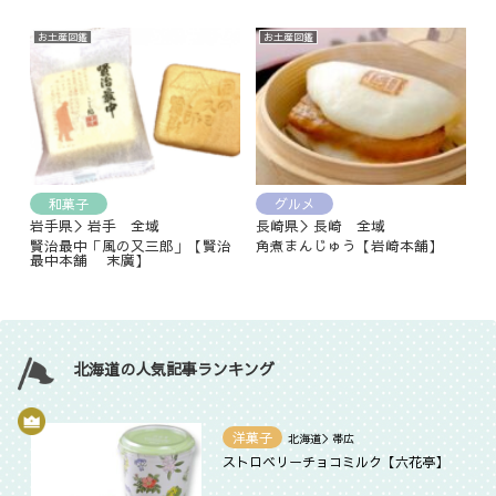
お土産図鑑
お土産図鑑
和菓子
グルメ
岩手県＞岩手 全域
長崎県＞長崎 全域
賢治最中「風の又三郎」【賢治
角煮まんじゅう【岩崎本舗】
最中本舗 末廣】
北海道の人気記事ランキング
洋菓子
北海道＞帯広
ストロベリーチョコミルク【六花亭】