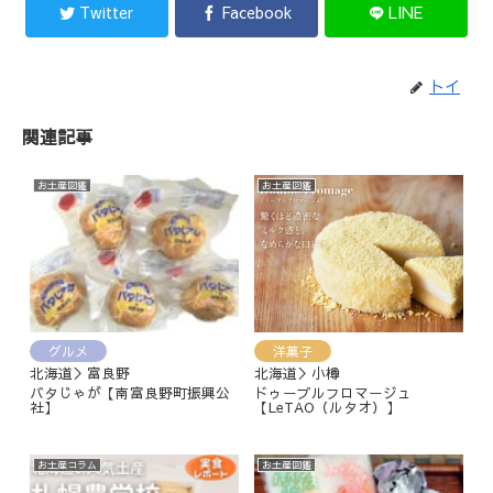
Twitter
Facebook
LINE
トイ
関連記事
お土産図鑑
お土産図鑑
グルメ
洋菓子
北海道＞富良野
北海道＞小樽
バタじゃが【南富良野町振興公
ドゥーブルフロマージュ
社】
【LeTAO（ルタオ）】
お土産コラム
お土産図鑑