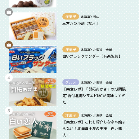
洋菓子
北海道＞帯広
三方六の小割【柳月】
洋菓子
北海道＞北海道 全域
白いブラックサンダー【有楽製菓】
グルメ
北海道＞北海道 全域
【実食レポ】「開拓おかき」の期間限
定"野付北海シマエビ味"が美味しすぎ
た
洋菓子
北海道＞北海道 全域
【実食レポ】これを紹介しなきゃ始ま
らない！北海道土産の王様「白い恋
人」