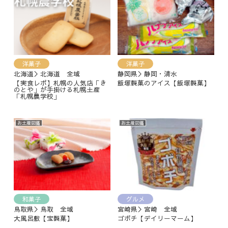
洋菓子
洋菓子
北海道＞北海道 全域
静岡県＞静岡・清水
【実食レポ】札幌の人気店「き
飯塚製菓のアイス【飯塚製菓】
のとや」が手掛ける札幌土産
「札幌農学校」
お土産図鑑
お土産図鑑
和菓子
グルメ
鳥取県＞鳥取 全域
宮崎県＞宮崎 全域
大風呂敷【宝製菓】
ゴボチ【デイリーマーム】