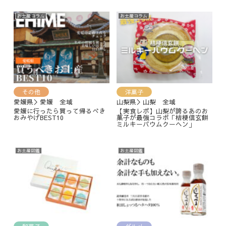
お土産コラム
お土産コラム
その他
洋菓子
愛媛県＞愛媛 全域
山梨県＞山梨 全域
愛媛に行ったら買って帰るべき
【実食レポ】山梨が誇るあのお
おみやげBEST10
菓子が最強コラボ「桔梗信玄餅
ミルキーバウムクーヘン」
お土産図鑑
お土産図鑑