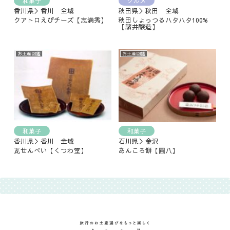
和菓子
グルメ
香川県＞香川 全域
秋田県＞秋田 全域
クアトロえびチーズ【志満秀】
秋田しょっつるハタハタ100%
【諸井醸造】
お土産図鑑
お土産図鑑
和菓子
和菓子
香川県＞香川 全域
石川県＞金沢
瓦せんべい【くつわ堂】
あんころ餅【圓八】