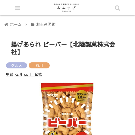
シェア
ホーム
お土産図鑑
揚げあられ ビーバー【北陸製菓株式会
社】
グルメ
石川
中部
石川
石川 全域