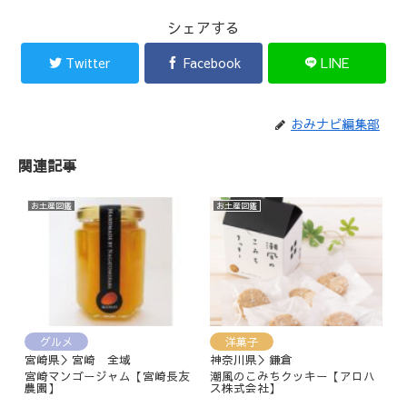
シェアする
Twitter
Facebook
LINE
おみナビ編集部
関連記事
お土産図鑑
お土産図鑑
グルメ
洋菓子
宮崎県＞宮崎 全域
神奈川県＞鎌倉
宮崎マンゴージャム【宮崎長友
潮風のこみちクッキー【アロハ
農園】
ス株式会社】