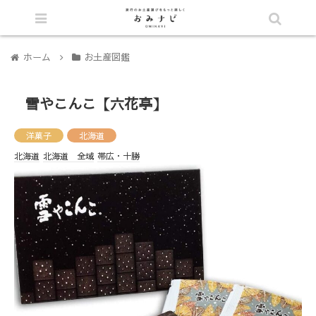
シェア
ホーム
お土産図鑑
雪やこんこ【六花亭】
洋菓子
北海道
北海道
北海道 全域
帯広・十勝