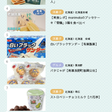
人」
洋菓子
北海道＞北海道全域
【実食レポ】morimotoのブッセケー
キ「雪鶴」3種を食べ比べ
洋菓子
北海道＞北海道 全域
白いブラックサンダー【有楽製菓】
グルメ
北海道＞富良野
バタじゃが【南富良野町振興公社】
洋菓子
北海道＞帯広
ストロベリーチョコミルク【六花亭】