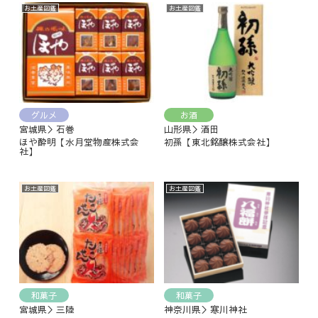
お土産図鑑
お土産図鑑
グルメ
お酒
宮城県＞石巻
山形県＞酒田
ほや酔明【水月堂物産株式会
初孫【東北銘醸株式会社】
社】
お土産図鑑
お土産図鑑
和菓子
和菓子
宮城県＞三陸
神奈川県＞寒川神社