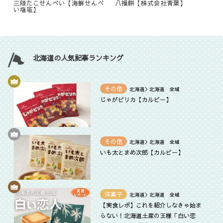
三陸たこせんべい【海鮮せんべ
八福餅【株式会社青葉】
い塩竈】
北海道の人気記事ランキング
その他
北海道＞北海道 全域
じゃがピリカ【カルビー】
その他
北海道＞北海道 全域
いも太とまめ次郎【カルビー】
洋菓子
北海道＞北海道 全域
【実食レポ】これを紹介しなきゃ始ま
らない！北海道土産の王様「白い恋