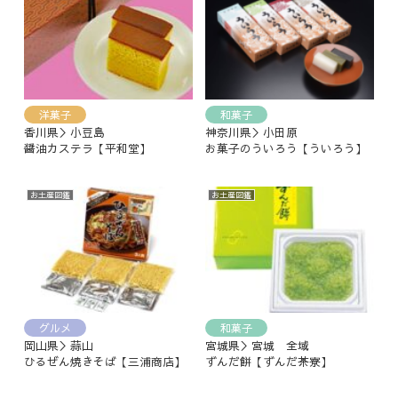
洋菓子
和菓子
香川県＞小豆島
神奈川県＞小田原
醤油カステラ【平和堂】
お菓子のういろう【ういろう】
お土産図鑑
お土産図鑑
グルメ
和菓子
岡山県＞蒜山
宮城県＞宮城 全域
ひるぜん焼きそば【三浦商店】
ずんだ餅【ずんだ茶寮】