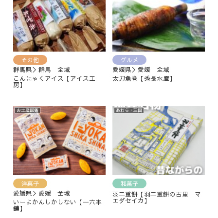
その他
グルメ
群馬県＞群馬 全域
愛媛県＞愛媛 全域
こんにゃくアイス【アイス工
太刀魚巻【秀長水産】
房】
お土産図鑑
あわら・三国
洋菓子
和菓子
愛媛県＞愛媛 全域
羽二重餅【羽二重餅の古里 マ
エダセイカ】
いーよかんしかしない【一六本
舗】