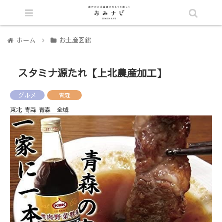
シェア
ホーム
お土産図鑑
スタミナ源たれ【上北農産加工】
グルメ
青森
東北
青森
青森 全域