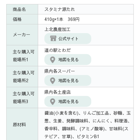
商品名
スタミナ源たれ
価格
410g×1本 369円
上北農産加工
メーカー
公式サイト
道の駅とわだ
主な購入可
能場所1
地図を見る
県内各スーパー
主な購入可
能場所2
地図を見る
県内各土産店
主な購入可
能場所3
地図を見る
醤油(小麦を含む)、りんご加工品、砂糖、玉
葱、生姜、発酵調味料、にんにく、料理酒、
原材料
香辛料、調味料、(アミノ酸等)、甘味料(ス
テビア、甘草)、ビタミンB1