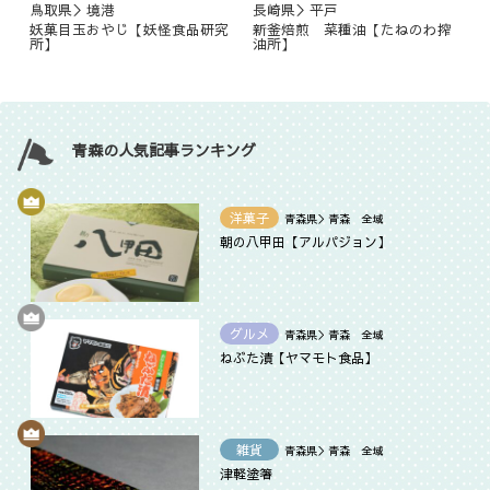
鳥取県＞境港
長崎県＞平戸
妖菓目玉おやじ【妖怪食品研究
新釜焙煎 菜種油【たねのわ搾
所】
油所】
青森の人気記事ランキング
洋菓子
青森県＞青森 全域
朝の八甲田【アルパジョン】
グルメ
青森県＞青森 全域
ねぶた漬【ヤマモト食品】
雑貨
青森県＞青森 全域
津軽塗箸