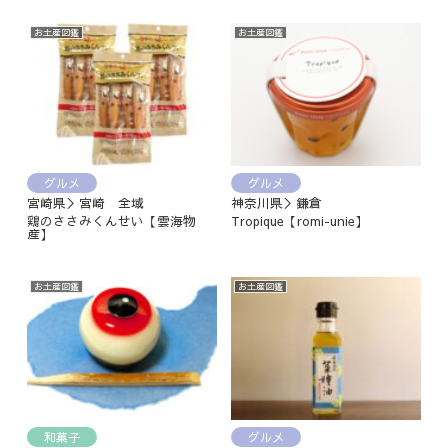
お土産図鑑
お土産図鑑
グルメ
グルメ
宮崎県＞宮崎 全域
神奈川県＞鎌倉
鶏のささみくんせい【雲海物
Tropique【romi-unie】
産】
お土産図鑑
お土産図鑑
和菓子
グルメ