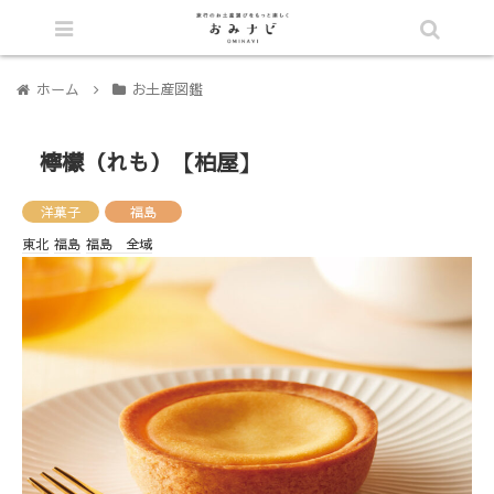
シェア
ホーム
お土産図鑑
檸檬（れも）【柏屋】
洋菓子
福島
東北
福島
福島 全域