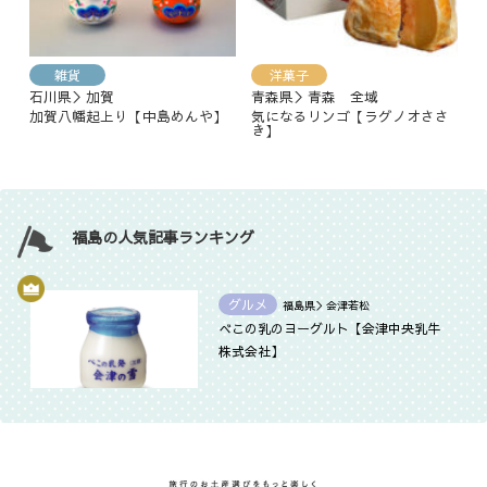
雑貨
洋菓子
石川県＞加賀
青森県＞青森 全域
加賀八幡起上り【中島めんや】
気になるリンゴ【ラグノオささ
き】
福島の人気記事ランキング
グルメ
福島県＞会津若松
べこの乳のヨーグルト【会津中央乳牛
株式会社】