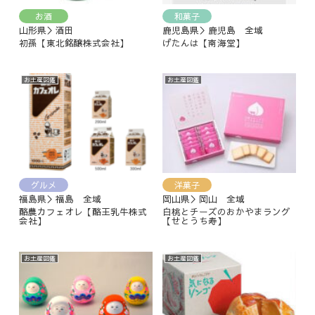
お酒
和菓子
山形県＞酒田
鹿児島県＞鹿児島 全域
初孫【東北銘醸株式会社】
げたんは【南海堂】
お土産図鑑
お土産図鑑
グルメ
洋菓子
福島県＞福島 全域
岡山県＞岡山 全域
酪農カフェオレ【酪王乳牛株式
白桃とチーズのおかやまラング
会社】
【せとうち寿】
お土産図鑑
お土産図鑑