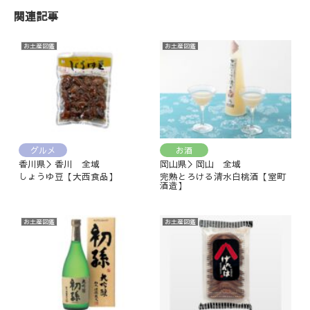
関連記事
お土産図鑑
お土産図鑑
グルメ
お酒
香川県＞香川 全域
岡山県＞岡山 全域
しょうゆ豆【大西食品】
完熟とろける清水白桃酒【室町
酒造】
お土産図鑑
お土産図鑑