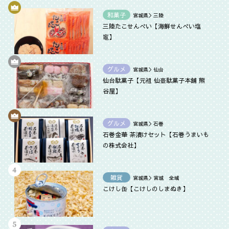
和菓子
宮城県＞三陸
三陸たこせんべい【海鮮せんべい塩
竈】
グルメ
宮城県＞仙台
仙台駄菓子【元祖 仙臺駄菓子本舗 熊
谷屋】
グルメ
宮城県＞石巻
石巻金華 茶漬けセット【石巻うまいも
の株式会社】
雑貨
宮城県＞宮城 全域
こけし缶【こけしのしまぬき】