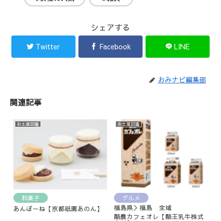
シェアする
Twitter
Facebook
LINE
おみナビ編集部
関連記事
お土産図鑑
お土産図鑑
和菓子
グルメ
福島県＞福島 全域
あんぽーね【京都祇園あのん】
酪農カフェオレ【酪王乳牛株式