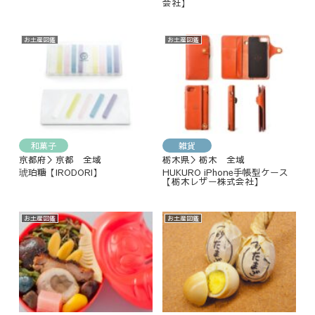
会社】
お土産図鑑
お土産図鑑
和菓子
雑貨
京都府＞京都 全域
栃木県＞栃木 全域
琥珀糖【IRODORI】
HUKURO iPhone手帳型ケース
【栃木レザー株式会社】
お土産図鑑
お土産図鑑