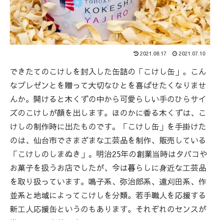
2021.08.17
2021.07.10
できたてのこけしを封入した缶詰の「こけし缶」。こん
なプレゼンとを贈って大切なひとを喜ばせたくなりませ
んか。開けると木くずの中から可愛らしい手のひらサイ
ズのこけしが顔を出します。ほのかに香る木くずは、こ
けしの制作時に出たものです。「こけし缶」を手掛けた
のは、仙台市でさまざまな工芸品を制作、販売している
「こけしのしまぬき」。明治25年の創業当時はタバコや
お菓子を扱うお店でしたが、今は暮らしに身近な工芸品
を取り扱っています。鳴子系、弥治郎系、遠刈田系、作
並系と地域によってこけしを分類。若手職人を応援する
新工人応援缶というのもあります。それぞれのセンスが