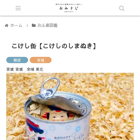
シェア
ホーム
お土産図鑑
こけし缶【こけしのしまぬき】
雑貨
宮城
宮城
宮城 全域
東北