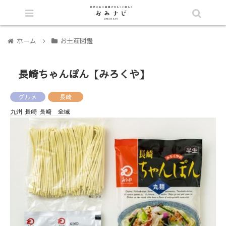
シェア
ホーム
お土産図鑑
長崎ちゃんぽん【みろくや】
グルメ
長崎
九州
長崎
長崎 全域