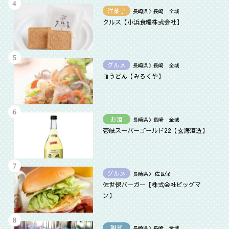
洋菓子
長崎県＞長崎 全域
クルス【小浜食糧株式会社】
グルメ
長崎県＞長崎 全域
皿うどん【みろくや】
お酒
長崎県＞長崎 全域
壱岐スーパーゴールド22【玄海酒造】
グルメ
長崎県＞ 佐世保
佐世保バーガー【株式会社ビッグマ
ン】
雑貨
長崎県＞長崎 全域