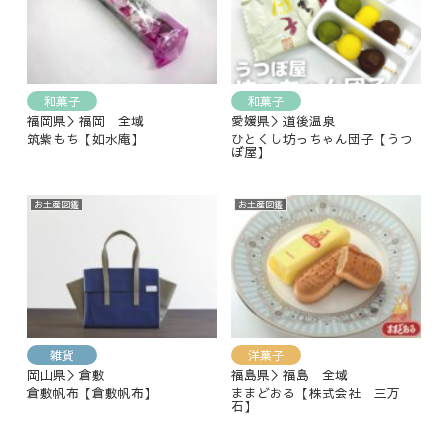
和菓子
和菓子
福岡県＞福岡 全域
愛媛県＞道後温泉
筑紫もち【如水庵】
ひとくし坊っちゃん団子【うつ
ぼ屋】
お土産図鑑
お土産図鑑
雑貨
洋菓子
岡山県＞倉敷
福島県＞福島 全域
倉敷帆布【倉敷帆布】
ままどおる【株式会社 三万
石】