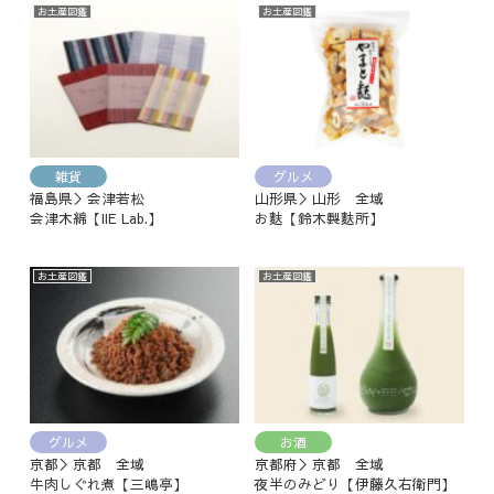
お土産図鑑
お土産図鑑
雑貨
グルメ
福島県＞会津若松
山形県＞山形 全域
会津木綿【IIE Lab.】
お麩【鈴木製麩所】
お土産図鑑
お土産図鑑
グルメ
お酒
京都＞京都 全域
京都府＞京都 全域
牛肉しぐれ煮【三嶋亭】
夜半のみどり【伊藤久右衛門】