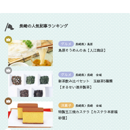
長崎の人気記事ランキング
グルメ
長崎県＞島原
島原そうめんの糸【入江商店】
グルメ
長崎県＞長崎 全域
新茶飲み比べセット 玉緑茶5種類
【まるせい酒井製茶】
洋菓子
長崎県＞長崎 全域
特製五三焼カステラ【カステラ本家福
砂屋】