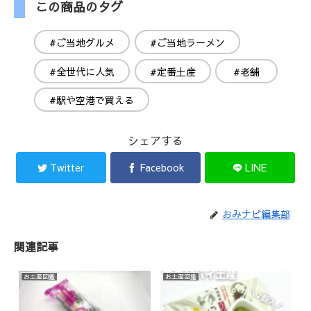
この商品のタグ
#ご当地グルメ
#ご当地ラーメン
#全世代に人気
#定番土産
#老舗
#駅や空港で買える
シェアする
Twitter
Facebook
LINE
おみナビ編集部
関連記事
お土産図鑑
お土産図鑑