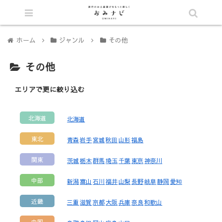
シェア
ホーム
ジャンル
その他
その他
エリアで更に絞り込む
北海道
北海道
東北
青森
岩手
宮城
秋田
山形
福島
関東
茨城
栃木
群馬
埼玉
千葉
東京
神奈川
中部
新潟
富山
石川
福井
山梨
長野
岐阜
静岡
愛知
近畿
三重
滋賀
京都
大阪
兵庫
奈良
和歌山
中国