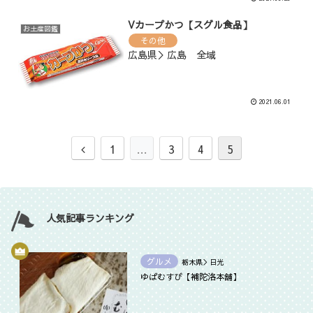
Vカープかつ【スグル食品】
お土産図鑑
その他
広島県＞広島 全域
2021.06.01
1
…
3
4
5
人気記事ランキング
グルメ
栃木県＞日光
ゆばむすび【補陀洛本舗】