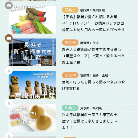
洋菓子
福岡県＞福岡全域
【実食】福岡で愛され続けるお菓
子”チロリアン” お徳用パックは自
分用にも配り用のお土産にもぴったり
その他
滋賀県＞長浜
おみナビ編集部がおすすめする長浜
（黒壁スクエア）で買って変えるべき
お土産７選
その他
宮崎県＞宮崎 全域
宮崎に行ったら買って帰るべきおみや
げBEST10
和菓子
東京都・福岡県
ひよ子は福岡の土産？！東京の土
産？！白黒はっきりさせましょ〜
よ！！