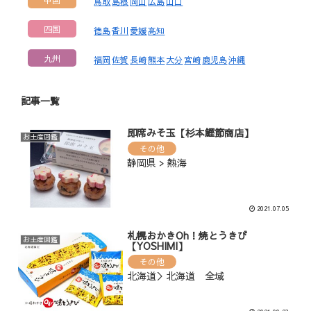
鳥取
島根
岡山
広島
山口
四国
徳島
香川
愛媛
高知
九州
福岡
佐賀
長崎
熊本
大分
宮崎
鹿児島
沖縄
記事一覧
即席みそ玉【杉本鰹節商店】
お土産図鑑
その他
静岡県 > 熱海
2021.07.05
札幌おかきOh！焼とうきび
お土産図鑑
【YOSHIMI】
その他
北海道＞北海道 全域